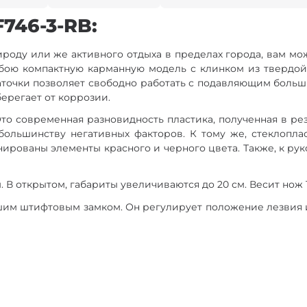
F746-3-RB:
ироду или же активного отдыха в пределах города, вам м
собою компактную карманную модель с клинком из твердо
п заточки позволяет свободно работать с подавляющим бол
ерегает от коррозии.
Это современная разновидность пластика, полученная в р
ольшинству негативных факторов. К тому же, стеклопла
нированы элементы красного и черного цвета. Также, к ру
 В открытом, габариты увеличиваются до 20 см. Весит нож 1
шим штифтовым замком. Он регулирует положение лезвия 