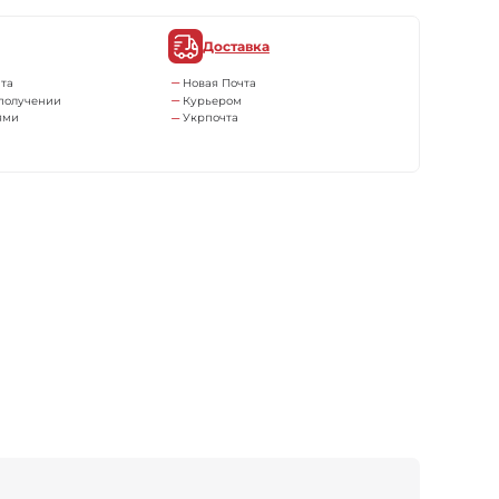
Доставка
та
Новая Почта
получении
Курьером
ями
Укрпочта