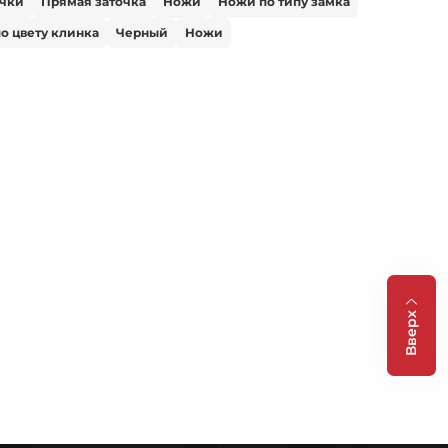
очки
Прямая заточка
Ножи
Ножи по типу замка
о цвету клинка
Черный
Ножи
Вверх