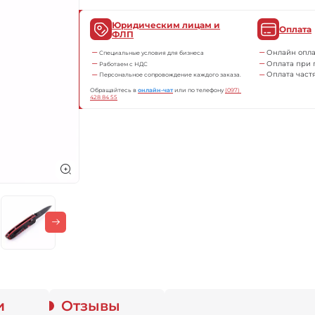
Юридическим лицам и
Оплата
ФЛП
Онлайн опла
Специальные условия для бизнеса
Оплата при 
Работаем с НДС
Оплата част
Персональное сопровождение каждого заказа.
Обращайтесь в
онлайн-чат
или по телефону
(097) 
428 84 55
и
Отзывы