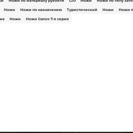
жи
Ножи по материалу рукояти
G10
Ножи
Ножи по типу зат
Ножи
Ножи по назначению
Туристический
Ножи
Ножи п
ие
Ножи
Ножи Ganzo 7-я серия