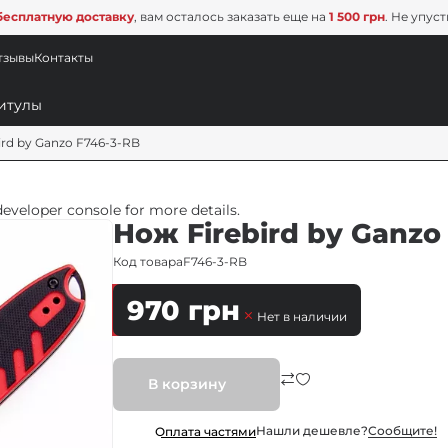
бесплатную доставку
, вам осталось заказать еще на
1 500 грн
. Не упус
тзывы
Контакты
ird by Ganzo F746-3-RB
veloper console for more details.
Нож Firebird by Ganzo
Код товара
F746-3-RB
970
грн
Нет в наличии
В корзину
Нашли дешевле?
Сообщите!
Оплата частями