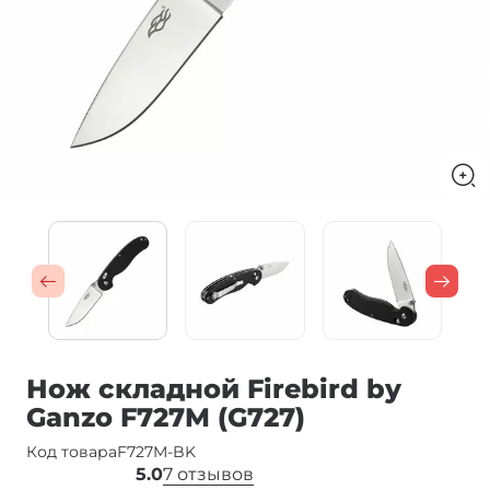
Нож складной Firebird by
Ganzo F727M (G727)
Код товара
F727M-BK
5.0
7 отзывов