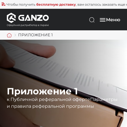
тобы получить
бесплатную доставку
, вам осталось заказать еще на
1 5
Меню
ПРИЛОЖЕНИЕ 1
Приложение 1
к Публичной реферальной оферте
Параметры
и правила реферальной программы