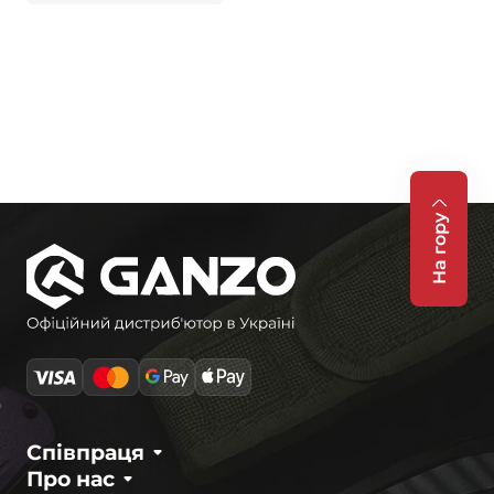
На гору
Співпраця
Про нас