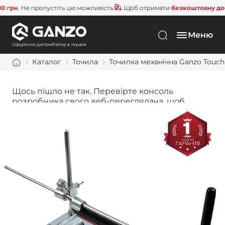
рн
. Не пропустіть цю можливість!
Щоб отримати
безкоштовну достав
Меню
Каталог
Точила
Точилка механічна Ganzo Touch 
Щось пішло не так. Перевірте консоль
розробника свого веб-переглядача, щоб
дізнатися більше.