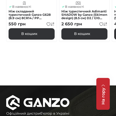
(1)
(10)
В наявності
В наявності
Ніж складаний
Нiж туристичний Adimanti
туристичний Ganzo G628
SHADOW by Ganzo (Skimen
(8.9 см) 8CR14 / PP
design) (8.5 см) D2 / G10
(
алюміній зелений
чoрний клинок
550
грн
2 650
грн
В кошик
В кошик
На гору