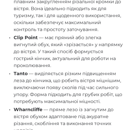
плавним закругленням різальної кромки до
вістря. Вона ідеально підходить як для
туризму, так і для щоденного використання,
оскільки забезпечує максимальний
контроль та простоту заточування.
Clip Point
— має прямий або злегка
вигнутий обух, який «зрізається» у напрямку
до вістря. У такий спосіб формується
гострий кінчик, актуальний для роботи на
проколювання.
Tanto
— виділяється різким підвищенням
леза до кінчика, що робить вістря міцнішим,
виключаючи появу сколів під час сильного
упору. Форма підходить для грубих робіт, що
потребують максимальної міцності.
Wharncliffe
— пряме лезо із загнутим до
вістря обухом адаптоване під акуратне
різання, скобління та виконання точних