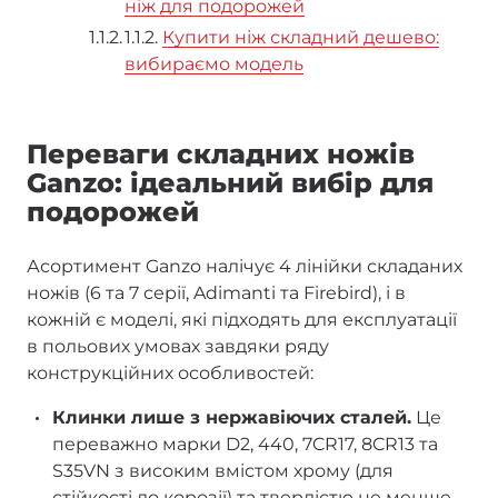
ніж для подорожей
1.1.2.
Купити ніж складний дешево:
вибираємо модель
Переваги складних ножів
Ganzo: ідеальний вибір для
подорожей
Асортимент Ganzo налічує 4 лінійки складаних
ножів (6 та 7 серії, Adimanti та Firebird), і в
кожній є моделі, які підходять для експлуатації
в польових умовах завдяки ряду
конструкційних особливостей:
Клинки лише з нержавіючих сталей.
Це
переважно марки D2, 440, 7CR17, 8CR13 та
S35VN з високим вмістом хрому (для
стійкості до корозії) та твердістю не менше