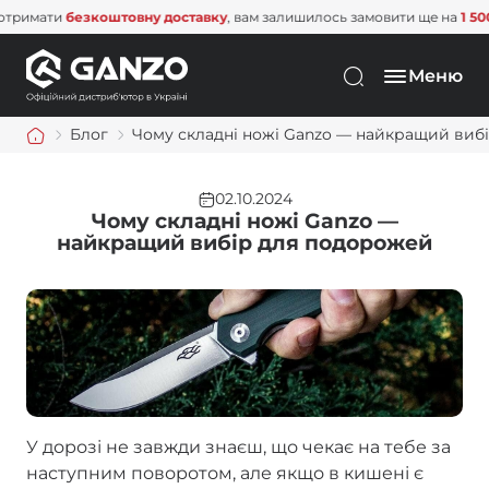
безкоштовну доставку
, вам залишилось замовити ще на
1 500 грн
. Не
Меню
Блог
Чому складні ножі Ganzo — найкращий виб
02.10.2024
Чому складні ножі Ganzo —
найкращий вибір для подорожей
У дорозі не завжди знаєш, що чекає на тебе за
наступним поворотом, але якщо в кишені є