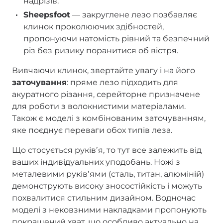
надрізів.
Sheepsfoot
— закруглене лезо позбавляє
клинок проколюючих здібностей,
пропонуючи натомість рівний та безпечний
різ без ризику поранитися об вістря.
Вивчаючи клинок, звертайте увагу і на його
заточування
: пряме лезо підходить для
акуратного різання, серейторне призначене
для роботи з волокнистими матеріалами.
Також є моделі з комбінованим заточуванням,
яке поєднує переваги обох типів леза.
Що стосується руківʼя, то тут все залежить від
ваших індивідуальних уподобань. Ножі з
металевими руківʼями (сталь, титан, алюміній)
демонструють високу зносостійкість і можуть
похвалитися стильним дизайном. Водночас
моделі з нековзними накладками пропонують
покращений хват, що особливо актуально на