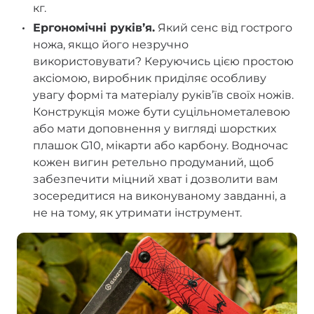
кг.
Ергономічні руківʼя.
Який сенс від гострого
ножа, якщо його незручно
використовувати? Керуючись цією простою
аксіомою, виробник приділяє особливу
увагу формі та матеріалу руківʼїв своїх ножів.
Конструкція може бути суцільнометалевою
або мати доповнення у вигляді шорстких
плашок G10, мікарти або карбону. Водночас
кожен вигин ретельно продуманий, щоб
забезпечити міцний хват і дозволити вам
зосередитися на виконуваному завданні, а
не на тому, як утримати інструмент.