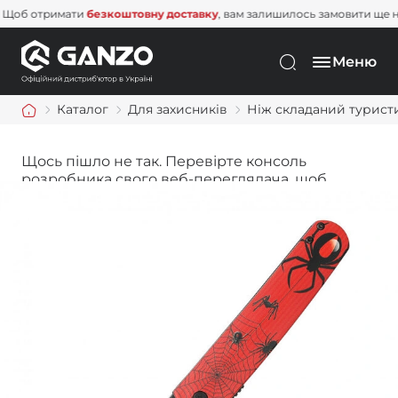
 отримати
безкоштовну доставку
, вам залишилось замовити ще на
1 
Меню
Каталог
Для захисників
Ніж складаний туристи
Щось пішло не так. Перевірте консоль
розробника свого веб-переглядача, щоб
дізнатися більше.