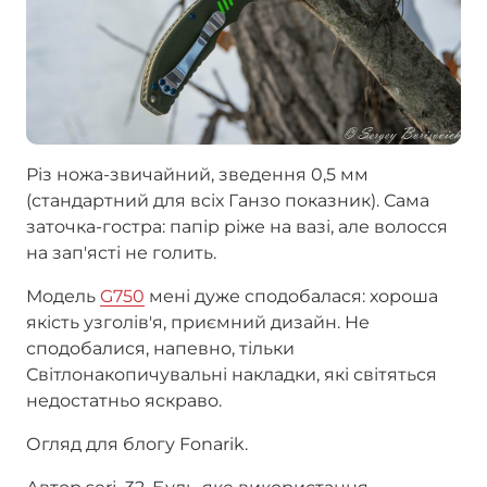
Різ ножа-звичайний, зведення 0,5 мм
(стандартний для всіх Ганзо показник). Сама
заточка-гостра: папір ріже на вазі, але волосся
на зап'ясті не голить.
Модель
G750
мені дуже сподобалася: хороша
якість узголів'я, приємний дизайн. Не
сподобалися, напевно, тільки
Світлонакопичувальні накладки, які світяться
недостатньо яскраво.
Огляд для блогу Fonarik.