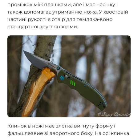
проміжок між плашками, але і має насічку і
також допомагає утриманню ножа. У хвостовій
частині рукояті є отвір для темляка-воно
стандартної круглої форми.
Клинок в ножі має злегка вигнуту форму і
фальшлезвие зі зворотного боку. На осі клинка