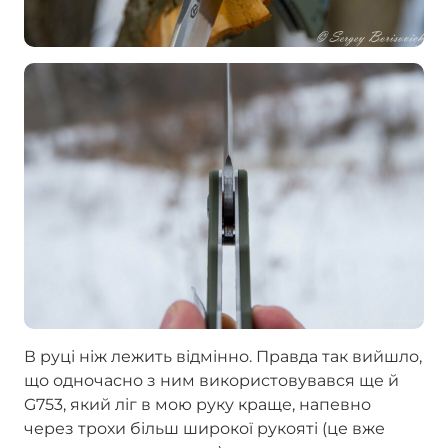
В руці ніж лежить відмінно. Правда так вийшло,
що одночасно з ним використовувався ще й
G753, який ліг в мою руку краще, напевно
через трохи більш широкої рукояті (це вже