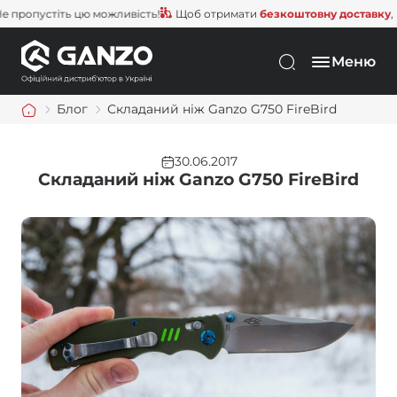
 цю можливість!
Щоб отримати
безкоштовну доставку
, вам залишил
Меню
Блог
Складаний ніж Ganzo G750 FireBird
30.06.2017
Складаний ніж Ganzo G750 FireBird