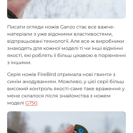
Писати огляди ножів Ganzo стає все важче-
матеріали з уже відомими властивостями,
відпрацьовані технології. Але все ж виробники
знаходять для кожної моделі ті чи інші відмінні
якості, які роблять її більш цікавою в порівнянні
з іншими.
Серія ножів FireBird отримала нові гвинти з
синім анодуванням. Можливо, у цієї серії більш
високий контроль якості-саме таке враження у
мене склалося після знайомства з ножем
моделі
G750
.