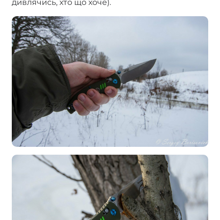
дивлячись, хто що хоче).