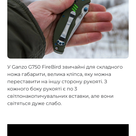
У Ganzo G750 FireBird звичайні для складного
ножа габарити, велика кліпса, яку можна
переставити на іншу сторону рукояті. З
кожного боку рукояті є по 3
світлонакопичувальних вставки, але вони
світяться дуже слабо.