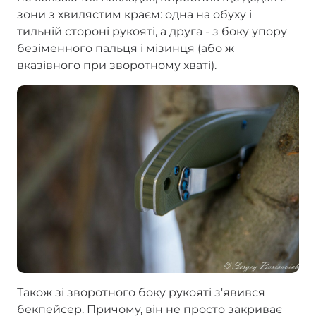
зони з хвилястим краєм: одна на обуху і
тильній стороні рукояті, а друга - з боку упору
безіменного пальця і мізинця (або ж
вказівного при зворотному хваті).
Також зі зворотного боку рукояті з'явився
бекпейсер. Причому, він не просто закриває