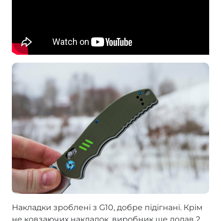
Накладки зроблені з G10, добре підігнані. Крім
не ковзаючих накладок, виробник ще додав 2