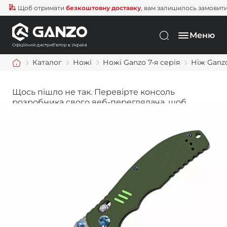
Щоб отримати
безкоштовну доставку
, вам залишилось замовити ще
Меню
Каталог
Ножі
Ножі Ganzo 7-я серія
Ніж Ganz
Щось пішло не так. Перевірте консоль
розробника свого веб-переглядача, щоб
дізнатися більше.