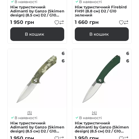
В наявності
В наявності
Нiж туристичний
Ніж туристичний Firebird
Adimanti by Ganzo (Skimen
FH91 (8.8 см) D2 / G10
design) (8.5 см) D2 / G10
зелений
фіолетовий
1 950
грн
1 660
грн
В кошик
В кошик
6
6
6
6
(5)
(4)
В наявності
В наявності
Нiж туристичний
Нiж туристичний
Adimanti by Ganzo (Skimen
Adimanti by Ganzo (Skimen
design) (8.5 см) D2 / G10
design) (8.5 см) D2 / G10
камуфляж
зелений
1 950
грн
1 950
грн