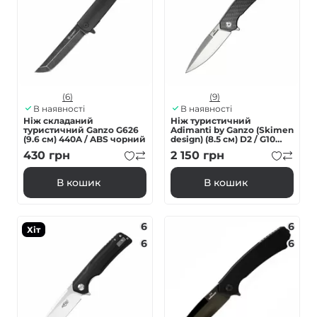
(6)
(9)
В наявності
В наявності
Ніж складаний
Нiж туристичний
туристичний Ganzo G626
Adimanti by Ganzo (Skimen
(9.6 см) 440A / ABS чорний
design) (8.5 см) D2 / G10
карбон
430
грн
2 150
грн
В кошик
В кошик
6
6
Хіт
6
6