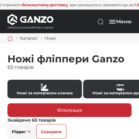
мати
безкоштовну доставку
, вам залишилось замовити ще на
1 500 грн
Меню
Каталог
Ножі
Ножі фліппери Ganzo
65 товарів
Ножі за матеріалом клинка
Ножі за матеріалом ру
Фільтрація
Знайдено 65 товарів
Flipper
Скасувати