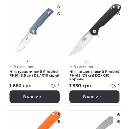
6
6
6
6
(3)
(2)
В наявності
В наявності
Ніж туристичний Firebird
Ніж кишеньковий Firebird
FH91 (8.8 см) D2 / G10 сірий
FH41S (7.5 см) D2 / G10
чорний
1 660
грн
1 530
грн
В кошик
В кошик
6
6
6
6