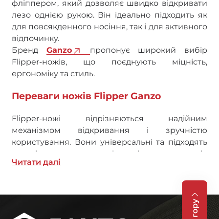
фліппером, який дозволяє швидко відкривати
лезо однією рукою. Він ідеально підходить як
для повсякденного носіння, так і для активного
відпочинку.
Бренд
Ganzo
пропонує широкий вибір
Flipper-ножів, що поєднують міцність,
ергономіку та стиль.
Переваги ножів Flipper Ganzo
Flipper-ножі відрізняються надійним
механізмом відкривання і зручністю
користування. Вони універсальні та підходять
для різних завдань — від нарізання продуктів
Читати далi
до туристичних походів. Основні переваги:
Швидке і легке відкриття леза фліппером;
Надійний фіксатор леза для безпечного
На гору
використання;