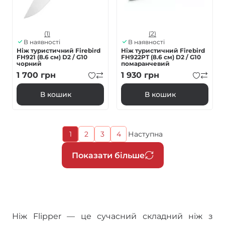
(1)
(2)
В наявності
В наявності
Ніж туристичний Firebird
Ніж туристичний Firebird
FH921 (8.6 см) D2 / G10
FH922PT (8.6 см) D2 / G10
чорний
помаранчевий
1 700
грн
1 930
грн
В кошик
В кошик
Поточна
1
2
3
4
Наступна
Page
Page
Page
Наступна
сторінка
сторінка
Розбивка
Показати більше
на
сторінки
Ніж Flipper — це сучасний складний ніж з