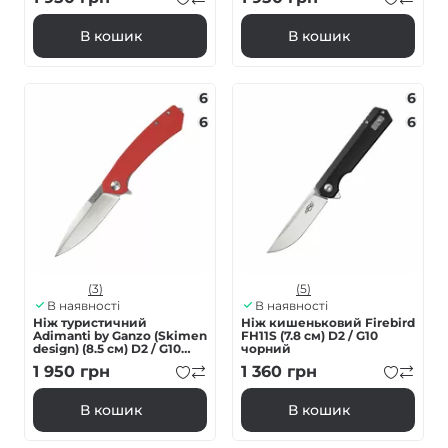
В кошик
В кошик
6
6
6
6
(3)
(5)
В наявності
В наявності
Нiж туристичний
Ніж кишеньковий Firebird
Adimanti by Ganzo (Skimen
FH11S (7.8 см) D2 / G10
design) (8.5 см) D2 / G10
чорний
червоний
1 950
грн
1 360
грн
В кошик
В кошик