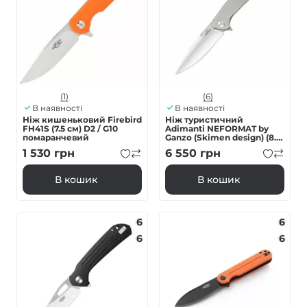
(1)
(6)
В наявності
В наявності
Ніж кишеньковий Firebird
Нiж туристичний
FH41S (7.5 см) D2 / G10
Adimanti NEFORMAT by
помаранчевий
Ganzo (Skimen design) (8.5
см) S35VN / титан сірий
1 530
грн
6 550
грн
В кошик
В кошик
6
6
6
6