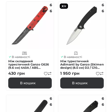
6
6
Хіт
6
6
(18)
(7)
В наявності
В наявності
Ніж складаний
Нiж туристичний
туристичний Ganzo G626
Adimanti by Ganzo (Skimen
(9.6 см) 440A / ABS
design) (8.5 см) D2 / G10
червоний
чорний
430
грн
1 950
грн
В кошик
В кошик
6
6
6
6