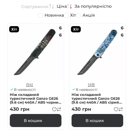
Ціна
За популярністю
Сортування:
Новинка
Хіт
Акція
6
6
Хіт
Хіт
6
6
(54)
(49)
В наявності
В наявності
Ніж складаний
Ніж складаний
туристичний Ganzo G626
туристичний Ganzo G626
(9.6 см) 440A / ABS чорний
(9.6 см) 440A / ABS сірий
самурай
самурай
430
грн
430
грн
В кошик
В кошик