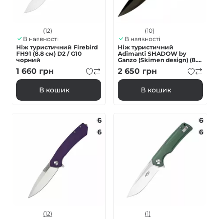
(12)
(10)
В наявності
В наявності
Ніж туристичний Firebird
Нiж туристичний
FH91 (8.8 см) D2 / G10
Adimanti SHADOW by
чорний
Ganzo (Skimen design) (8.5
см) D2 / G10 чoрний
1 660
грн
2 650
грн
клинок
В кошик
В кошик
6
6
6
6
(12)
(1)