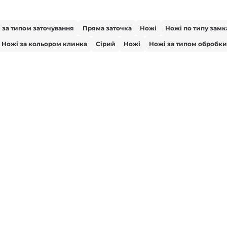
 за типом заточування
Пряма заточка
Ножі
Ножі по типу замк
Ножі за кольором клинка
Сірий
Ножі
Ножі за типом обробки