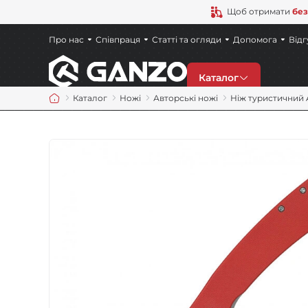
Щоб отримати
без
Про нас
Співпраця
Статті та огляди
Допомога
Відг
Каталог
Каталог
Ножі
Авторські ножі
Нiж туристичний A
Знижки
Новинки
Ножі
Точила
Мультитули