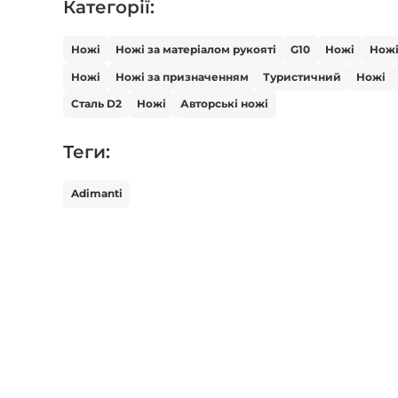
Категорії:
Ножі
Ножі за матеріалом рукояті
G10
Ножі
Ножі
Ножі
Ножі за призначенням
Туристичний
Ножі
Сталь D2
Ножі
Авторські ножі
Теги:
Adimanti