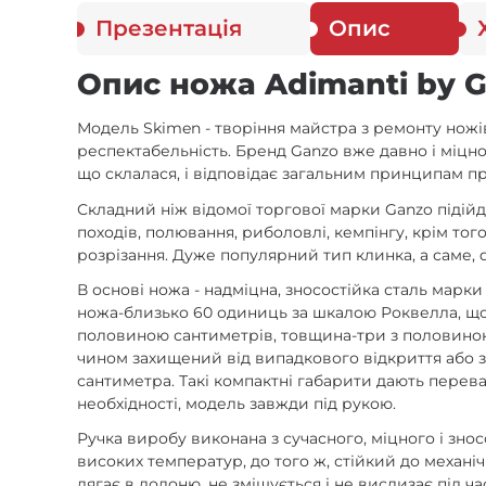
Презентація
Опис
Опис ножа Adimanti by G
Модель Skimen - творіння майстра з ремонту ножів 
респектабельність. Бренд Ganzo вже давно і міцн
що склалася, і відповідає загальним принципам пр
Складний ніж відомої торгової марки Ganzo підій
походів, полювання, риболовлі, кемпінгу, крім то
розрізання. Дуже популярний тип клинка, а саме, 
В основі ножа - надміцна, зносостійка сталь марк
ножа-близько 60 одиниць за шкалою Роквелла, що 
половиною сантиметрів, товщина-три з половиною 
чином захищений від випадкового відкриття або за
сантиметра. Такі компактні габарити дають перев
необхідності, модель завжди під рукою.
Ручка виробу виконана з сучасного, міцного і зно
високих температур, до того ж, стійкий до механі
лягає в долоню, не зміщується і не вислизає під ча