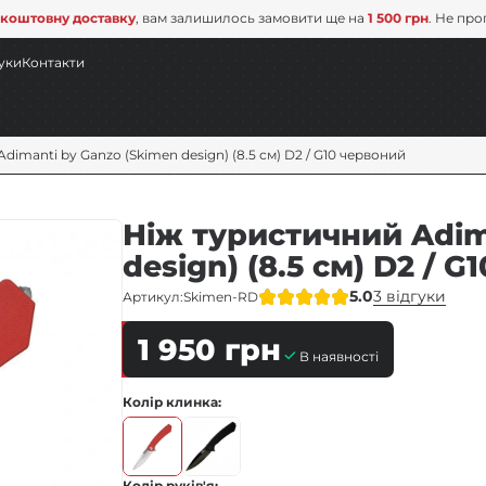
коштовну доставку
, вам залишилось замовити ще на
1 500 грн
. Не про
уки
Контакти
dimanti by Ganzo (Skimen design) (8.5 см) D2 / G10 червоний
Нiж туристичний Adim
design) (8.5 см) D2 / 
5.0
3 відгуки
Артикул:
Skimen-RD
1 950
грн
В наявності
Колір клинка
Колір руків'я