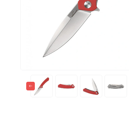
Газові пальники
Спорядження
Аксесуари
Для захисників