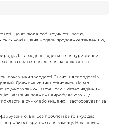
ti, що втілює в собі зручність, логіку,
якісних ножів. Дана модель продовжує тенденцію,
природу. Дана модель годиться для туристичних
орма леза вельми вдала для наколювання і
окі показники твердості. Значення твердості у
прямий. Довжина клинка становить вісім з
ю зручного замку Frame Lock. Skimen надійним
кцію. Загальна довжина виробу всього 20,5
покласти в сумку або кишеню, і застосовувати за
ся фарбуванню. Він без проблем витримує дію
 що робить її зручною для захвату. Ніж щільно