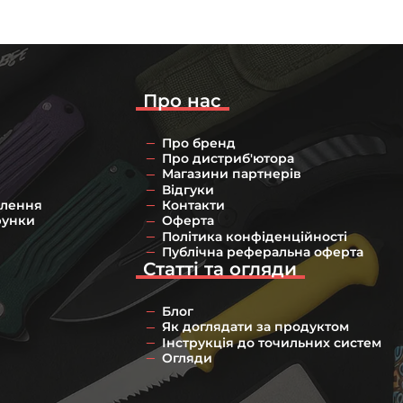
Про нас
Про бренд
Про дистриб'ютора
Магазини партнерів
Відгуки
влення
Контакти
рунки
Оферта
Політика конфіденційності
Публічна реферальна оферта
Статті та огляди
Блог
Як доглядати за продуктом
Інструкція до точильних систем
Огляди