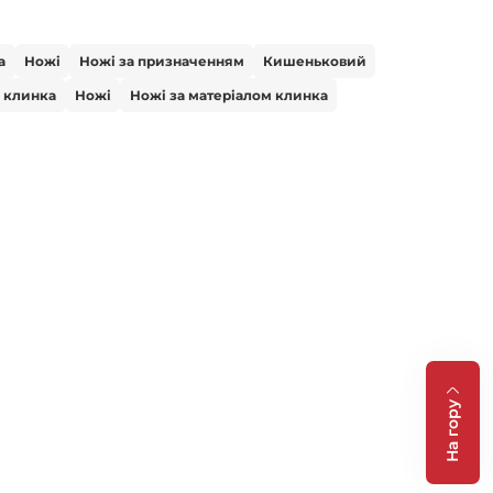
а
Ножі
Ножі за призначенням
Кишеньковий
 клинка
Ножі
Ножі за матеріалом клинка
На гору