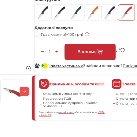
Додаткові послуги
Гравіювання
(+100 грн)
В кошик
Знайшли дешевше?
Повiдо
Оплата частинами
Юридичним особам та ФОП
Оплата
Спеціальні умови для бізнесу
Онлайн опла
Працюємо з ПДВ
Оплата при 
Персональний супровід кожного
Оплата час
замовлення
Звертайтесь в
онлайн-чат
або за телефоном
(097) 
428 84 55