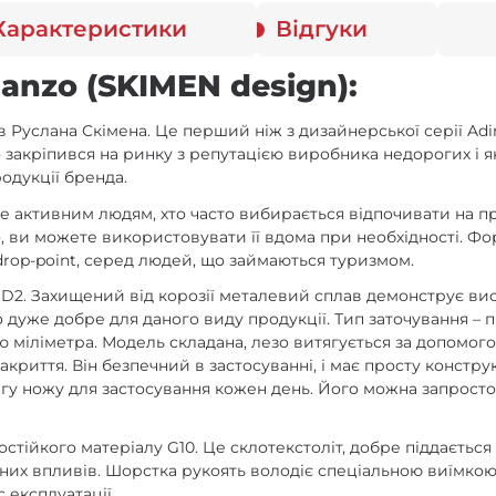
Характеристики
Відгуки
anzo (SKIMEN design):
Руслана Скімена. Це перший ніж з дизайнерської серії Adiman
о закріпився на ринку з репутацією виробника недорогих і 
одукції бренда.
де активним людям, хто часто вибирається відпочивати на 
го, ви можете використовувати її вдома при необхідності. Ф
drop-point, серед людей, що займаються туризмом.
и D2. Захищений від корозії металевий сплав демонструє вис
дуже добре для даного виду продукції. Тип заточування – 
міліметра. Модель складана, лезо витягується за допомого
криття. Він безпечний в застосуванні, і має просту констру
агу ножу для застосування кожен день. Його можна запросто 
состійкого матеріалу G10. Це склотекстоліт, добре піддаєть
чних впливів. Шорстка рукоять володіє спеціальною виїмкою,
с експлуатації.