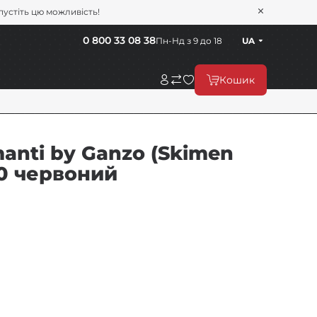
пустіть цю можливість!
0 800 33 08 38
Пн-Нд з 9 до 18
UA
Кошик
anti by Ganzo (Skimen
G10 червоний