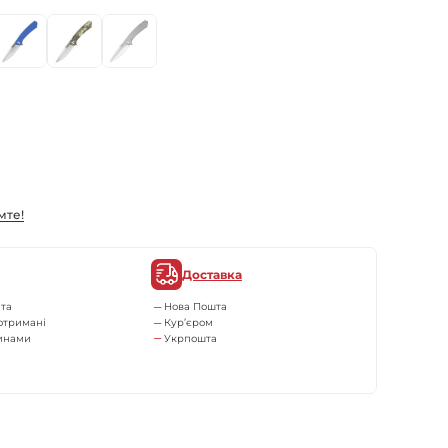
мте!
Доставка
та
Нова Пошта
отримані
Кур’єром
тинами
Укрпошта