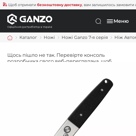
Щоб отримати
безкоштовну доставку
, вам залишилось замовити ще н
Меню
Каталог
Ножі
Ножі Ganzo 7-я серія
Ніж Автом
Щось пішло не так. Перевірте консоль
розробника свого веб-переглядача, щоб
дізнатися більше.