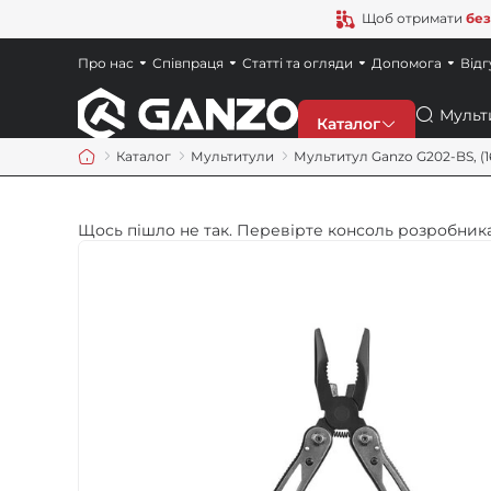
Щоб отримати
без
Про нас
Співпраця
Статті та огляди
Допомога
Відг
Пошук
Каталог
Каталог
Мультитули
Мультитул Ganzo G202-BS, (16
Знижки
Щось пішло не так. Перевірте консоль розробника
Новинки
Ножі
Точила
Мультитули