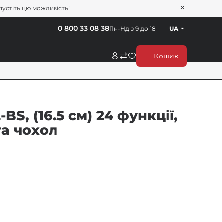
пустіть цю можливість!
0 800 33 08 38
Пн-Нд з 9 до 18
UA
Кошик
S, (16.5 см) 24 функції,
та чохол