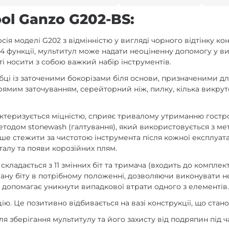
ol Ganzo G202-BS:
ія моделі G202 з відмінністю у вигляді чорного відтінку к
 24 функції, мультитул може надати неоціненну допомогу у 
і носити з собою важкий набір інструментів.
ці із заточеними бокорізами біля основи, призначеними для
рямим заточуванням, серейторний ніж, пилку, кілька викрут
актеризується міцністю, сприяє тривалому утриманню гостро
методом stonewash (галтування), який використовується з ме
ше стежити за чистотою інструмента після кожної експлуатац
талу та появи корозійних плям.
ладається з 11 змінних біт та тримача (входить до комплект
ну біту в потрібному положенні, дозволяючи виконувати нею
 допомагає уникнути випадкової втрати одного з елементів
ю. Це позитивно відбивається на вазі конструкції, що станов
зберігання мультитулу та його захисту від подряпин під ч