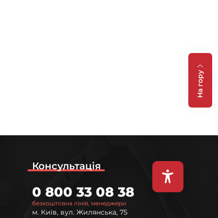
На гору
Консультація
0 800 33 08 38
безкоштовна лінія, менеджери
м. Київ, вул. Жилянська, 75