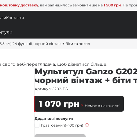
коштовну доставку
, вам залишилось замовити ще на
1 500 грн
. Не про
уки
Контакти
.5 см) 24 функції, чорний вінтаж + біти та чохол
 свого веб-переглядача, щоб дізнатися більше.
Мультитул Ganzo G202-B
чорний вінтаж + біти 
Артикул:
G202-BS
1 070
грн
Немає в наявності
Додаткові послуги
Гравіювання
(+100 грн)