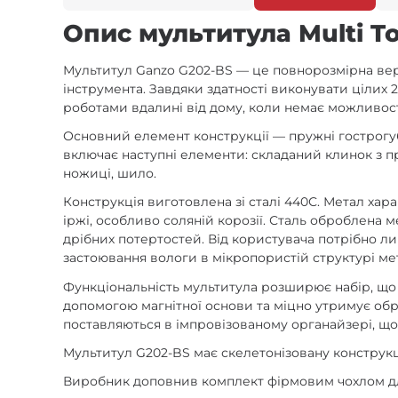
Опис мультитула Multi To
Мультитул Ganzo G202-BS — це повнорозмірна верс
інструмента. Завдяки здатності виконувати цілих
роботами вдалині від дому, коли немає можливост
Основний елемент конструкції — пружні гострогуб
включає наступні елементи: складаний клинок з п
ножиці, шило.
Конструкція виготовлена зі сталі 440С. Метал хар
іржі, особливо соляній корозії. Сталь оброблена 
дрібних потертостей. Від користувача потрібно ли
застоювання вологи в мікропористій структурі ме
Функціональність мультитула розширює набір, що ск
допомогою магнітної основи та міцно утримує обра
поставляються в імпровізованому органайзері, що
Мультитул G202-BS має скелетонізовану конструкці
Виробник доповнив комплект фірмовим чохлом для 