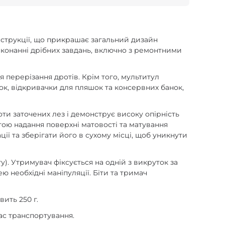
онструкції, що прикрашає загальний дизайн
виконанні дрібних завдань, включно з ремонтними
 перерізання дротів. Крім того, мультитул
ок, відкривачки для пляшок та консервних банок,
ти заточених лез і демонструє високу опірність
тою надання поверхні матовості та матування
ії та зберігати його в сухому місці, щоб уникнути
у). Утримувач фіксується на одній з викруток за
 необхідні маніпуляції. Біти та тримач
.
ить 250 г.
ас транспортування.