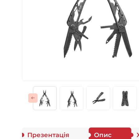
Газові пальники
Спорядження
Аксесуари
Для захисників
Презентація
Опис