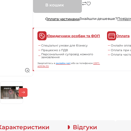
В кошик
Знайшли дешевше?
Повiдо
Оплата частинами
Юридичним особам та ФОП
Оплата
Спеціальні умови для бізнесу
Онлайн опла
Працюємо з ПДВ
Оплата при 
Персональний супровід кожного
Оплата час
замовлення
Звертайтесь в
онлайн-чат
або за телефоном
(097) 
428 84 55
Характеристики
Відгуки