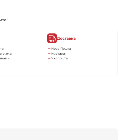
мте!
Доставка
та
Нова Пошта
отримані
Кур’єром
тинами
Укрпошта