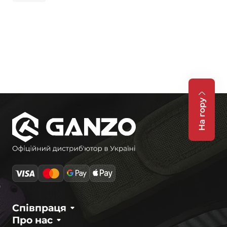
На гору
Співпраця
Про нас