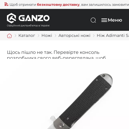
Щоб отримати
безкоштовну доставку
, вам залишилось замовити ще
Меню
Каталог
Ножі
Авторські ножі
Нiж Adimanti 
Щось пішло не так. Перевірте консоль
розробника свого веб-переглядача, щоб
дізнатися більше.