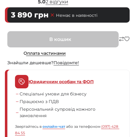
5.0
2 відгуки
3 890
грн
Немає в наявності
В кошик
Оплата частинами
Знайшли дешевше?
Повiдомте!
Юридичним особам та ФОП
Спеціальні умови для бізнесу
Працюємо з ПДВ
Персональний супровід кожного
замовлення
Звертайтесь в
онлайн-чат
або за телефоном
(097) 428 
84 55