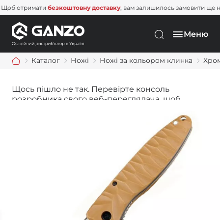
Щоб отримати
безкоштовну доставку
, вам залишилось замовити 
Меню
Каталог
Ножі
Ножі за кольором клинка
Хром
Щось пішло не так. Перевірте консоль
розробника свого веб-переглядача, щоб
дізнатися більше.