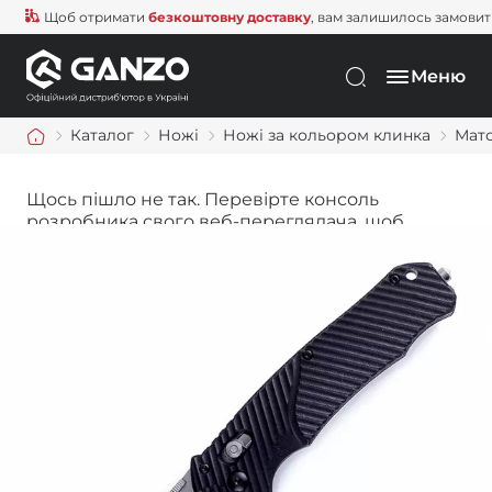
Щоб отримати
безкоштовну доставку
, вам залишилось замовити ще
Меню
Каталог
Ножі
Ножі за кольором клинка
Мат
Щось пішло не так. Перевірте консоль
розробника свого веб-переглядача, щоб
дізнатися більше.