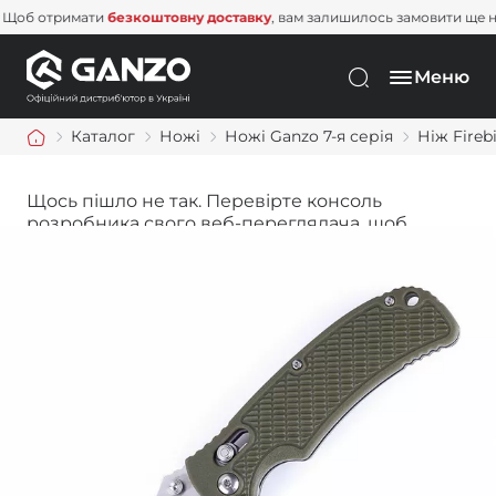
Щоб отримати
безкоштовну доставку
, вам залишилось замовити 
Меню
Каталог
Ножі
Ножі Ganzo 7-я серія
Ніж Fireb
Щось пішло не так. Перевірте консоль
розробника свого веб-переглядача, щоб
дізнатися більше.