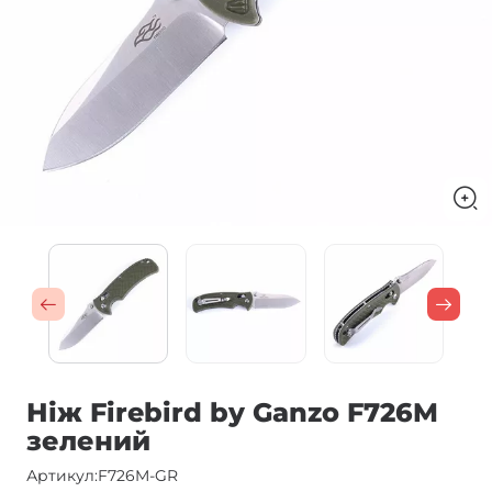
Ніж Firebird by Ganzo F726M
зелений
Артикул:
F726M-GR