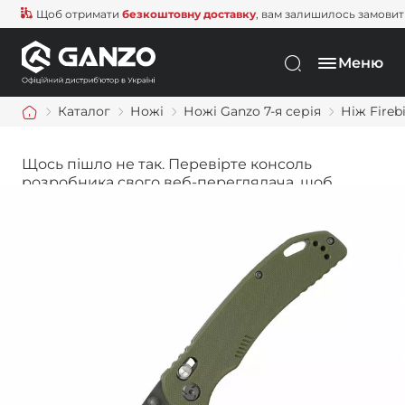
Щоб отримати
безкоштовну доставку
, вам залишилось замовити щ
Меню
Каталог
Ножі
Ножі Ganzo 7-я серія
Ніж Fireb
Щось пішло не так. Перевірте консоль
розробника свого веб-переглядача, щоб
дізнатися більше.