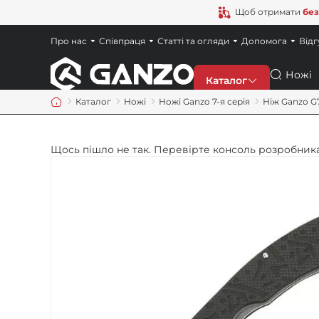
Щоб отримати
без
Про нас
Співпраця
Статті та огляди
Допомога
Відг
Пошук
Каталог
Каталог
Ножі
Ножі Ganzo 7-я серія
Ніж Ganzo G
Знижки
Щось пішло не так. Перевірте консоль розробника
Новинки
Ножі
Точила
Мультитули