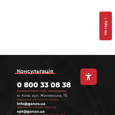
На гору
Консультація
0 800 33 08 38
безкоштовна лінія, менеджери
м. Київ, вул. Жилянська, 75
звернення з загальних питань
info@ganzo.ua
звернення оптових покупців
opt@ganzo.ua
звернення корпоративних клієнтів