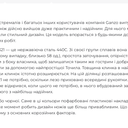
стремалів і багатьох інших користувачів компанія Ganzo ви
 ніж дійсно вийшов дуже практичним і надійним. Для нього
обили стильний дизайн. Ця модель впорається з будь-якими 
х робіт.
1 — це нержавіюча сталь 440С. Зі своєї групи сплавів вона
ому випадку, близько 58 од.), простота заточування, опірність
ги з боку власника, щоб залишатися таким же гострим і добре
ити за допомогою найпростішої Точила. Товщина клинка в на
ки клинок істотно розширюється. На цій ділянці розташован
21 не потрібно, оскільки лезо приховано всередині рукоятк
 відкрився, коли цього не потрібно, в нього вбудований за
ого з найбільш надійних.
бо чорної. Саме в ці кольори пофарбовані пластикові накла
же момент робить дизайн ножів ще більш привабливим. Що с
ному з основних корозійних факторів.