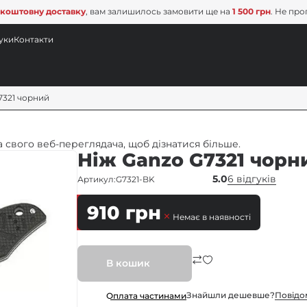
коштовну доставку
, вам залишилось замовити ще на
1 500 грн
. Не про
уки
Контакти
7321 чорний
 свого веб-переглядача, щоб дізнатися більше.
Ніж Ganzo G7321 чорн
5.0
6 відгуків
Артикул:
G7321-BK
910
грн
Немає в наявності
В кошик
Знайшли дешевше?
Повiдо
Оплата частинами