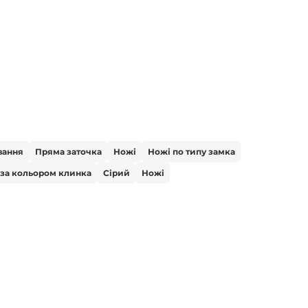
вання
Пряма заточка
Ножі
Ножі по типу замка
 за кольором клинка
Сірий
Ножі