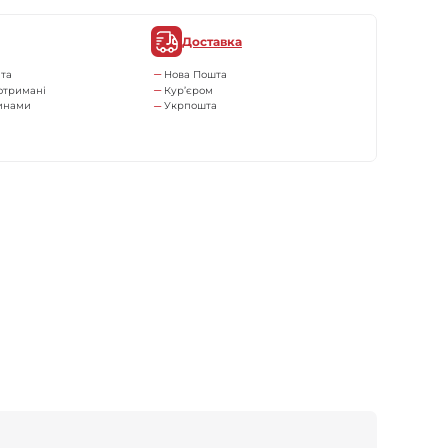
Доставка
та
Нова Пошта
отримані
Кур’єром
тинами
Укрпошта