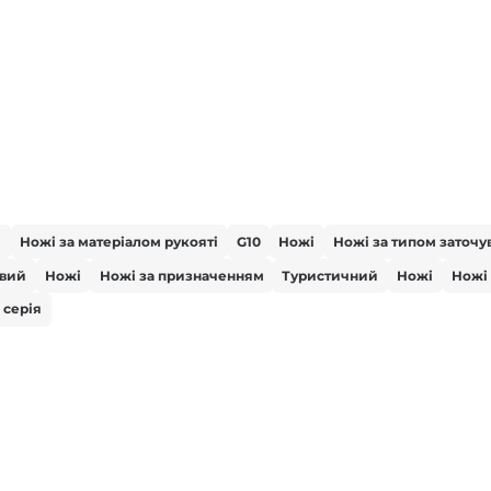
і
Ножі за матеріалом рукояті
G10
Ножі
Ножі за типом заточу
вий
Ножі
Ножі за призначенням
Туристичний
Ножі
Ножі
 серія