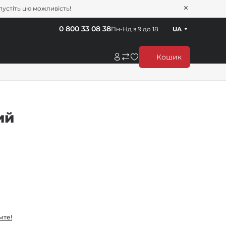
пустіть цю можливість!
0 800 33 08 38
Пн-Нд з 9 до 18
UA
Кошик
ий
мте!