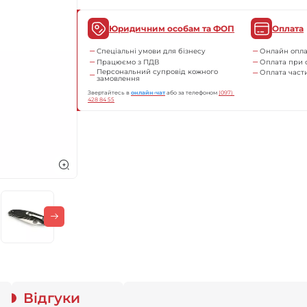
Юридичним особам та ФОП
Оплата
Спеціальні умови для бізнесу
Онлайн опла
Працюємо з ПДВ
Оплата при 
Персональний супровід кожного
Оплата час
замовлення
Звертайтесь в
онлайн-чат
або за телефоном
(097) 
428 84 55
Відгуки