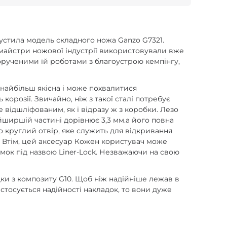
пустила модель складного ножа Ganzo G7321.
 майстри ножової індустрії використовували вже
дорученими їй роботами з благоустрою кемпінгу,
 найбільш якісна і може похвалитися
 корозії. Звичайно, ніж з такої сталі потребує
 відшліфованим, як і відразу ж з коробки. Лезо
йширшій частині дорівнює 3,3 мм.а його повна
о круглий отвір, яке служить для відкривання
и. Втім, цей аксесуар Кожен користувач може
мок під назвою Liner-Lock. Незважаючи на свою
дки з композиту G10. Щоб ніж надійніше лежав в
тосується надійності накладок, то вони дуже