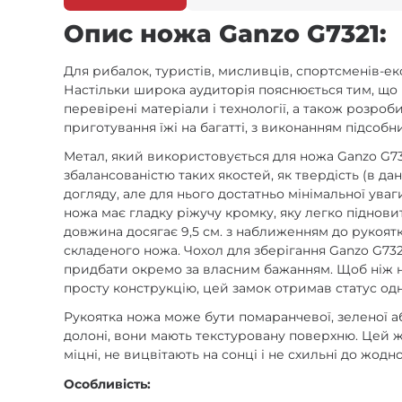
Опис ножа Ganzo G7321:
Для рибалок, туристів, мисливців, спортсменів-ек
Настільки широка аудиторія пояснюється тим, що
перевірені матеріали і технології, а також розр
приготування їжі на багатті, з виконанням підсобни
Метал, який використовується для ножа Ganzo G732
збалансованістю таких якостей, як твердість (в дан
догляду, але для нього достатньо мінімальної ува
ножа має гладку ріжучу кромку, яку легко піднов
довжина досягає 9,5 см. з наближенням до рукоят
складеного ножа. Чохол для зберігання Ganzo G73
придбати окремо за власним бажанням. Щоб ніж не
просту конструкцію, цей замок отримав статус одн
Рукоятка ножа може бути помаранчевої, зеленої а
долоні, вони мають текстуровану поверхню. Цей 
міцні, не вицвітають на сонці і не схильні до жод
Особливість: