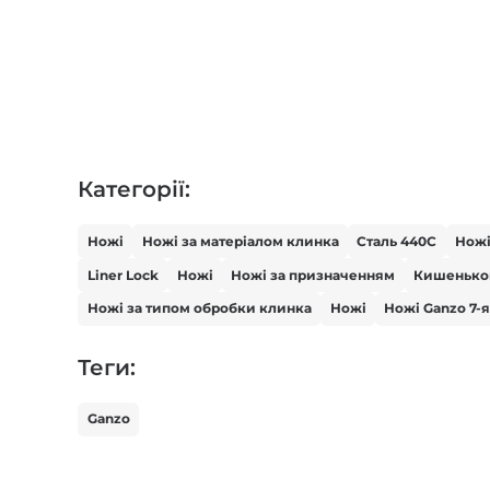
Категорії:
Ножі
Ножі за матеріалом клинка
Сталь 440С
Нож
Liner Lock
Ножі
Ножі за призначенням
Кишенько
Ножі за типом обробки клинка
Ножі
Ножі Ganzo 7-я
Теги:
Ganzo