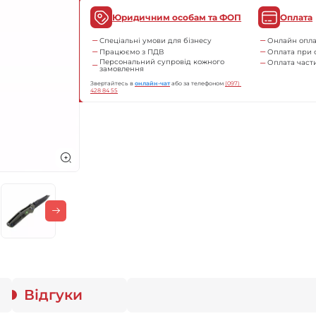
Юридичним особам та ФОП
Оплата
Спеціальні умови для бізнесу
Онлайн опла
Працюємо з ПДВ
Оплата при 
Персональний супровід кожного
Оплата час
замовлення
Звертайтесь в
онлайн-чат
або за телефоном
(097) 
428 84 55
Відгуки