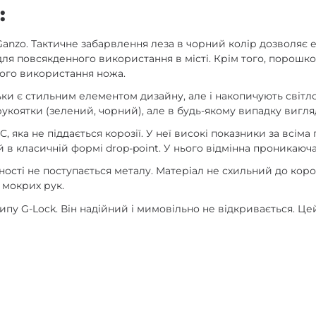
:
Ganzo. Тактичне забарвлення леза в чорний колір дозволяє
для повсякденного використання в місті. Крім того, порошк
алого використання ножа.
льки є стильним елементом дизайну, але і накопичують світл
укоятки (зелений, чорний), але в будь-якому випадку вигля
, яка не піддається корозії. У неї високі показники за всім
 в класичній формі drop-point. У нього відмінна проникаюча 
ості не поступається металу. Матеріал не схильний до корозі
 мокрих рук.
типу G-Lock. Він надійний і мимовільно не відкривається. Ц