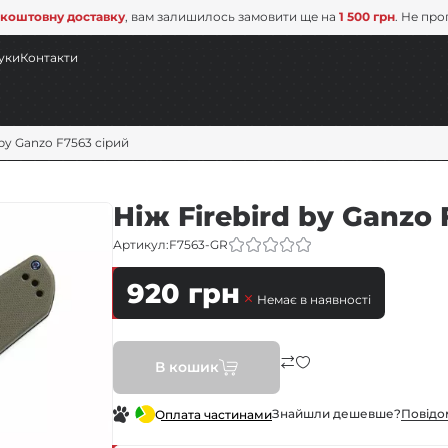
коштовну доставку
, вам залишилось замовити ще на
1 500 грн
. Не про
уки
Контакти
 by Ganzo F7563 сірий
Ніж Firebird by Ganzo 
Артикул:
F7563-GR
920
грн
Немає в наявності
В кошик
Знайшли дешевше?
Повiдо
Оплата частинами