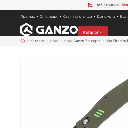
Щоб отримати
без
Про нас
Співпраця
Статті та огляди
Допомога
Відг
Каталог
Каталог
Ножі
Ножі Ganzo 7-я серія
Ніж Firebird
Знижки
Новинки
Ножі
Точила
Мультитули