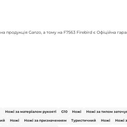
 продукція Ganzo, а тому на F7563 Firebird є Офіційна гарант
і
Ножі за матеріалом рукояті
G10
Ножі
Ножі за типом заточу
вий
Ножі
Ножі за призначенням
Туристичний
Ножі
Ножі 