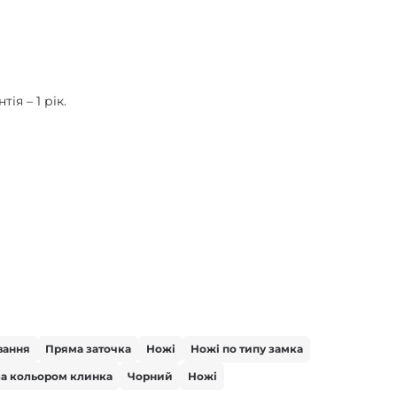
ія – 1 рік.
вання
Пряма заточка
Ножі
Ножі по типу замка
за кольором клинка
Чорний
Ножі