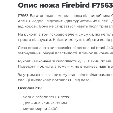
Опис ножа Firebird F7563
F7563-Багатоцільова модель ножа від виробника 
Але ця модель підходить для туристичних цілей і 
від корозії. Вона не стирається навіть після трив
На рукояті є три яскраво-зелені смужки, які не ті
просто відшукати. Клієнти можуть вибрати колір р
Лезо виконано з високоякісної легованої сталі 440С
заточування, ріжучі властивості. Клинок виконаний
Рукоять виконана зі склопластику G10, який по міцн
Поверхня пориста, а тому ніж не вислизає навіть з
За утримання в закритому стані відповідає замок 
пальці випадково потраплять під лезо.
Особливість:
чорне забарвлення леза;
Довжина клинка-89 мм.;
метал марки 440С;