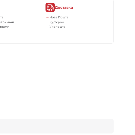
Доставка
та
Нова Пошта
отримані
Кур’єром
тинами
Укрпошта