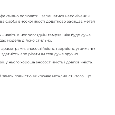
 ефективно полювати і залишатися непоміченим.
ова фарба високої якості додатково захищає метал
о – навіть в непроглядній темряві ніж буде дуже
дає модель дійсно стильно.
а параметрами: зносостійкість, твердість, утримання
здатність, але різати їм теж дуже зручно.
ї, у нього хороша зносостійкість і довговічність.
ей замок повністю виключає можливість того, що