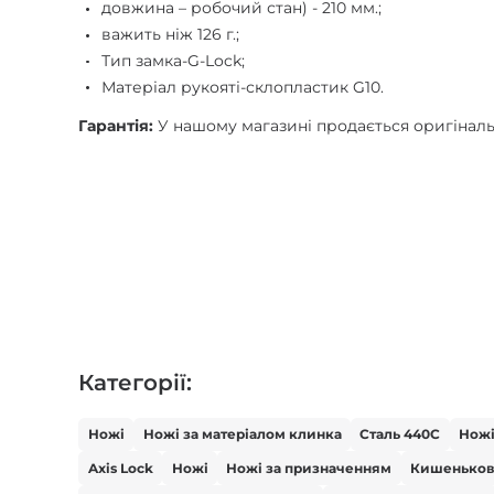
довжина – робочий стан) - 210 мм.;
важить ніж 126 г.;
Тип замка-G-Lock;
Матеріал рукояті-склопластик G10.
Гарантія:
У нашому магазині продається оригінальна
Категорії:
Ножі
Ножі за матеріалом клинка
Сталь 440С
Нож
Axis Lock
Ножі
Ножі за призначенням
Кишенько