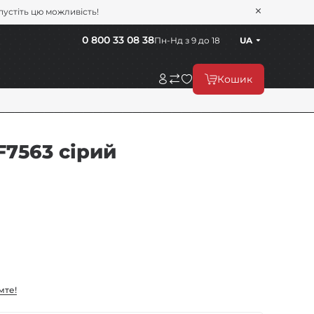
пустіть цю можливість!
0 800 33 08 38
Пн-Нд з 9 до 18
UA
Кошик
F7563 сірий
мте!