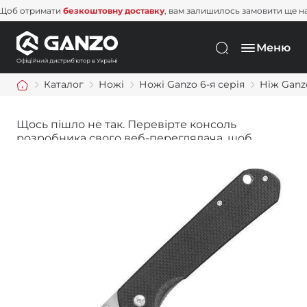
Щоб отримати
безкоштовну доставку
, вам залишилось замовити щ
Меню
Каталог
Ножі
Ножі Ganzo 6-я серія
Ніж Ganz
Щось пішло не так. Перевірте консоль
розробника свого веб-переглядача, щоб
дізнатися більше.