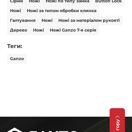
Сірий
Ножі
Ножі по типу замка
Button Lock
Ножі
Ножі за типом обробки клинка
Галтування
Ножі
Ножі за матеріалом рукояті
Дерево
Ножі
Ножі Ganzo 7-я серія
Теги:
Ganzo
На гору