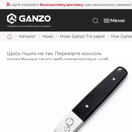
Щоб отримати
безкоштовну доставку
, вам залишилось замовити щ
Меню
Каталог
Ножі
Ножі Ganzo 7-я серія
Ніж Ganz
Щось пішло не так. Перевірте консоль
розробника свого веб-переглядача, щоб
дізнатися більше.