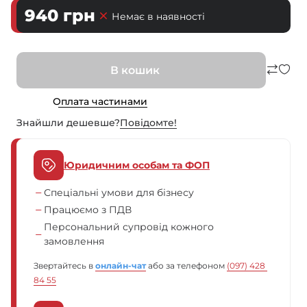
940
грн
Немає в наявності
В кошик
Оплата частинами
Знайшли дешевше?
Повiдомте!
Юридичним особам та ФОП
Спеціальні умови для бізнесу
Працюємо з ПДВ
Персональний супровід кожного
замовлення
Звертайтесь в
онлайн-чат
або за телефоном
(097) 428 
84 55