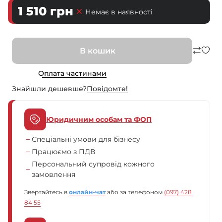
1 510
грн
Немає в наявності
В кошик
Оплата частинами
Знайшли дешевше?
Повiдомте!
Юридичним особам та ФОП
Спеціальні умови для бізнесу
Працюємо з ПДВ
Персональний супровід кожного
замовлення
Звертайтесь в
онлайн-чат
або за телефоном
(097) 428 
84 55