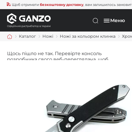
Щоб отримати
безкоштовну доставку
, вам залишилось замовити ще
Меню
Каталог
Ножі
Ножі за кольором клинка
Хро
Щось пішло не так. Перевірте консоль
розробника свого веб-переглядача, щоб
дізнатися більше.