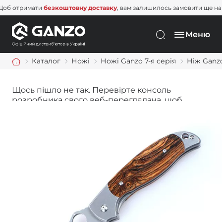
Щоб отримати
безкоштовну доставку
, вам залишилось замовити щ
Меню
Каталог
Ножі
Ножі Ganzo 7-я серія
Ніж Ganz
Щось пішло не так. Перевірте консоль
розробника свого веб-переглядача, щоб
дізнатися більше.