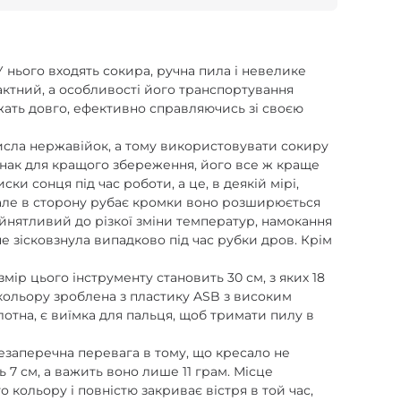
У нього входять сокира, ручна пила і невелике
актний, а особливості його транспортування
ужать довго, ефективно справляючись зі своєю
 числа нержавійок, а тому використовувати сокиру
Однак для кращого збереження, його все ж краще
и сонця під час роботи, а це, в деякій мірі,
 але в сторону рубає кромки воно розширюється
йнятливий до різкої зміни температур, намокання
не зісковзнула випадково під час рубки дров. Крім
мір цього інструменту становить 30 см, з яких 18
 кольору зроблена з пластику ASB з високим
олотна, є виїмка для пальця, щоб тримати пилу в
незаперечна перевага в тому, що кресало не
 7 см, а важить воно лише 11 грам. Місце
 кольору і повністю закриває вістря в той час,