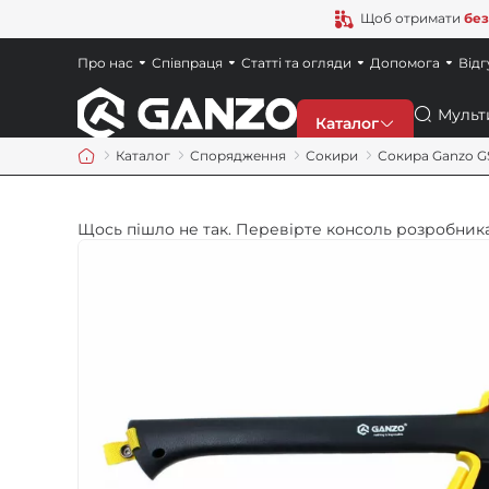
Щоб отримати
без
Про нас
Співпраця
Статті та огляди
Допомога
Відг
Пошук
Каталог
Каталог
Спорядження
Сокири
Сокира Ganzo G
Знижки
Щось пішло не так. Перевірте консоль розробника
Новинки
Ножі
Точила
Мультитули