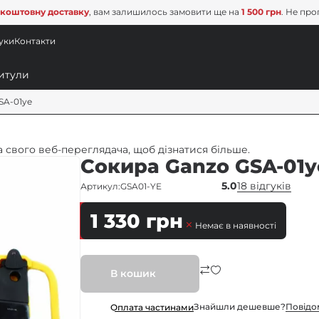
коштовну доставку
, вам залишилось замовити ще на
1 500 грн
. Не про
уки
Контакти
SA-01ye
 свого веб-переглядача, щоб дізнатися більше.
Сокира Ganzo GSA-01y
5.0
18 відгуків
Артикул:
GSA01-YE
1 330
грн
Немає в наявності
В кошик
Знайшли дешевше?
Повiдо
Оплата частинами