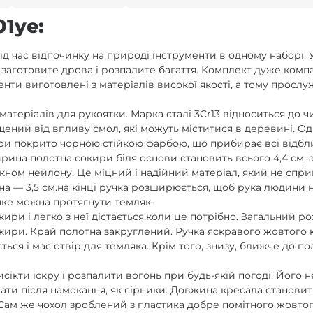
1ye:
д час відпочинку на природі інструменти в одному наборі. 
 заготовите дрова і розпалите багаття. Комплект дуже комп
енти виготовлені з матеріалів високої якості, а тому просл
х матеріалів для рукоятки. Марка сталі 3Cr13 відноситься до
щений від впливу смол, які можуть міститися в деревині. 
ри покрито чорною стійкою фарбою, що прибирає всі відблиск
рина полотна сокири біля основи становить всього 4,4 см,
кном нейлону. Це міцний і надійний матеріал, який не спри
ина — 3,5 см.на кінці ручка розширюється, щоб рука людини 
 яке можна протягнути темляк.
ри і легко з неї дістається,коли це потрібно. Загальний роз
 сокири. Край полотна закруглений. Ручка яскравого жовтого
ься і має отвір для темляка. Крім того, знизу, ближче до п
сікти іскру і розпалити вогонь при будь-якій погоді. Його 
вати після намокання, як сірники. Довжина кресала становить
 Сам же чохол зроблений з пластика добре помітного жовтого