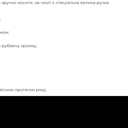
зручно носити, на чохлі є спеціальна велика ручка.
;
кном;
 рубаючу кромку;
ійсною протягом року.