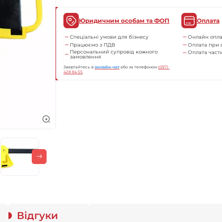
Юридичним особам та ФОП
Оплата
Спеціальні умови для бізнесу
Онлайн опла
Працюємо з ПДВ
Оплата при 
Персональний супровід кожного
Оплата час
замовлення
Звертайтесь в
онлайн-чат
або за телефоном
(097) 
428 84 55
Відгуки