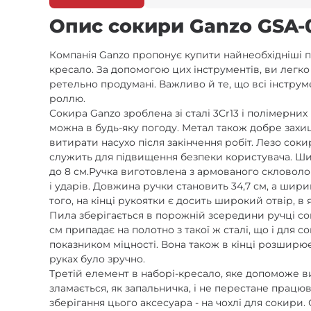
Опис сокири Ganzo GSA-0
Компанія Ganzo пропонує купити найнеобхідніші пі
кресало. За допомогою цих інструментів, ви легко
ретельно продумані. Важливо й те, що всі інструм
роллю.
Сокира Ganzo зроблена зі сталі 3Cr13 і полімерни
можна в будь-яку погоду. Метал також добре захи
витирати насухо після закінчення робіт. Лезо соки
служить для підвищення безпеки користувача. Ши
до 8 см.Ручка виготовлена з армованого скловоло
і ударів. Довжина ручки становить 34,7 см, а шир
того, на кінці рукоятки є досить широкий отвір, в
Пила зберігається в порожній зсередини ручці соки
см припадає на полотно з такої ж сталі, що і для
показником міцності. Вона також в кінці розширюєт
руках було зручно.
Третій елемент в наборі-кресало, яке допоможе ви
зламається, як запальничка, і не перестане працю
зберігання цього аксесуара - на чохлі для сокири.