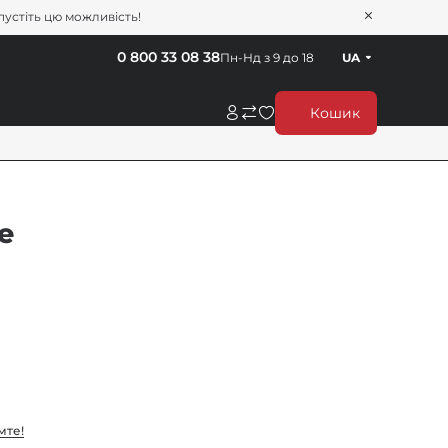
пустіть цю можливість!
0 800 33 08 38
Пн-Нд з 9 до 18
UA
Кошик
e
мте!