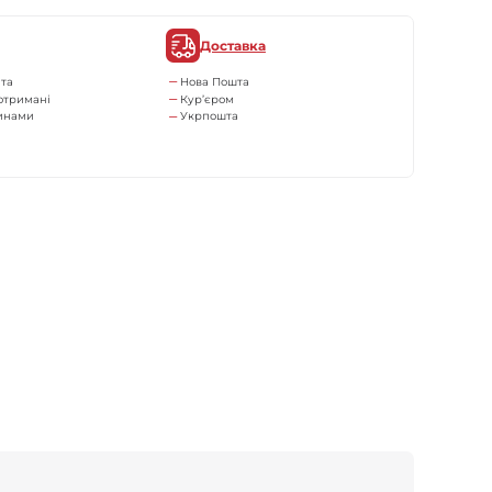
Доставка
та
Нова Пошта
отримані
Кур’єром
тинами
Укрпошта