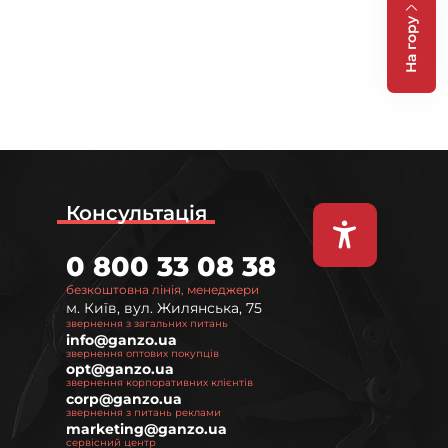
На гору
Консультація
0 800 33 08 38
безкоштовна лінія, менеджери
м. Київ, вул. Жилянська, 75
звернення з загальних питань
info@ganzo.ua
звернення оптових покупців
opt@ganzo.ua
звернення корпоративних клієнтів
corp@ganzo.ua
звернення з питань реклами
marketing@ganzo.ua
сервісний центр