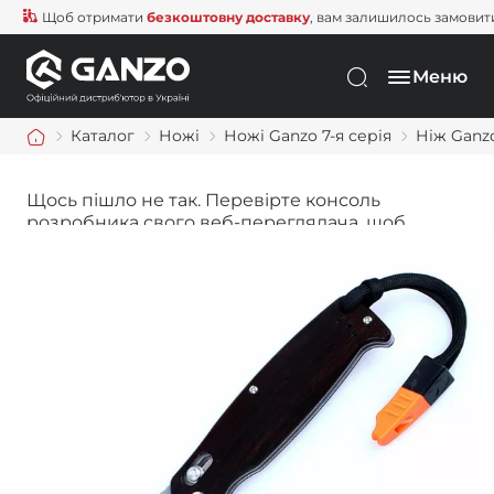
Щоб отримати
безкоштовну доставку
, вам залишилось замовити ще
Меню
Каталог
Ножі
Ножі Ganzo 7-я серія
Ніж Ganz
Щось пішло не так. Перевірте консоль
розробника свого веб-переглядача, щоб
дізнатися більше.