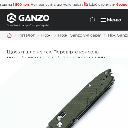
 на
1 500 грн
. Не пропустіть цю можливість!
Щоб отримати
безкоштов
Меню
Каталог
Ножі
Ножі Ganzo 7-я серія
Ніж Ganz
Щось пішло не так. Перевірте консоль
розробника свого веб-переглядача, щоб
дізнатися більше.