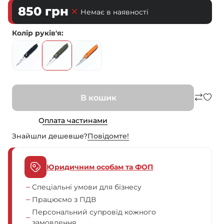
850
грн
Немає в наявності
Колір руків'я
В кошик
Оплата частинами
Знайшли дешевше?
Повiдомте!
Юридичним особам та ФОП
Спеціальні умови для бізнесу
Працюємо з ПДВ
Персональний супровід кожного
замовлення