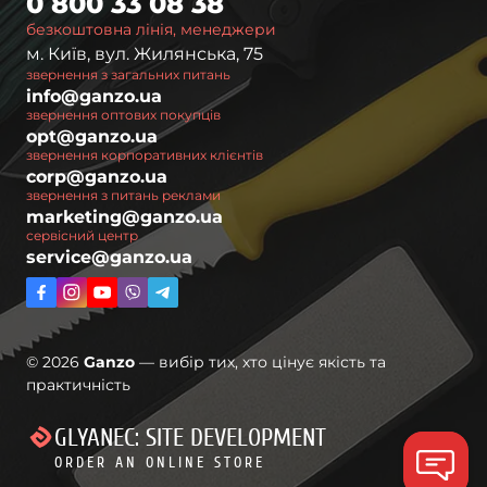
0 800 33 08 38
безкоштовна лінія, менеджери
м. Київ, вул. Жилянська, 75
звернення з загальних питань
info@ganzo.ua
звернення оптових покупців
opt@ganzo.ua
звернення корпоративних клієнтів
corp@ganzo.ua
звернення з питань реклами
marketing@ganzo.ua
сервісний центр
service@ganzo.ua
© 2026
Ganzo
— вибір тих, хто цінує якість та
практичність
GLYANEC: SITE DEVELOPMENT
ORDER AN ONLINE STORE