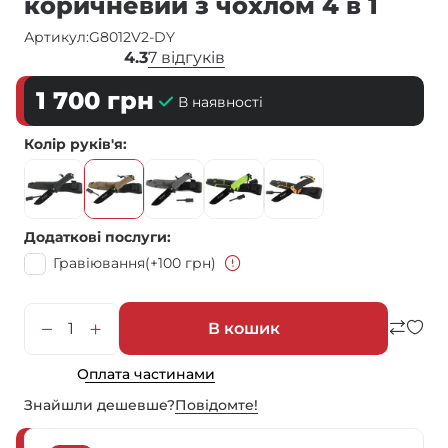
коричневий з чохлом 4 в 1
Артикул:
G8012V2-DY
4.3
7 відгуків
1 700
грн
В наявності
Колір руків'я
Додаткові послуги
Гравіювання
(+100 грн)
В кошик
Оплата частинами
Знайшли дешевше?
Повiдомте!