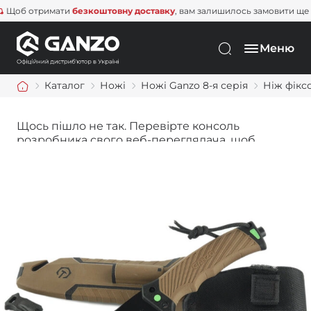
б отримати
безкоштовну доставку
, вам залишилось замовити ще на
1 
Меню
Каталог
Ножі
Ножі Ganzo 8-я серія
Ніж фікс
Щось пішло не так. Перевірте консоль
розробника свого веб-переглядача, щоб
дізнатися більше.