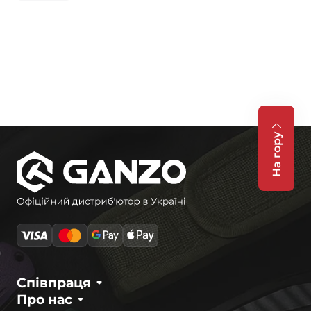
На гору
Співпраця
Про нас