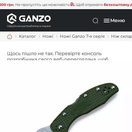
грн
. Не пропустіть цю можливість!
Щоб отримати
безкоштовну дост
Меню
Каталог
Ножі
Ножі Ganzo 7-я серія
Ніж склад
Щось пішло не так. Перевірте консоль
розробника свого веб-переглядача, щоб
дізнатися більше.