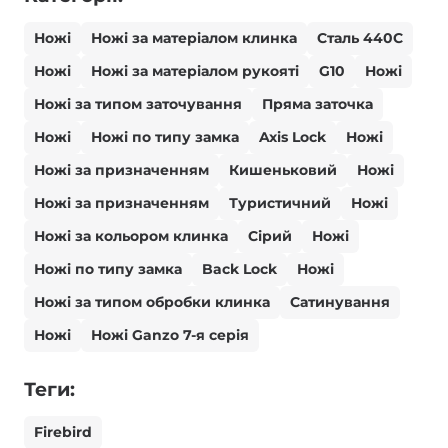
Ножі
Ножі за матеріалом клинка
Сталь 440С
Ножі
Ножі за матеріалом рукояті
G10
Ножі
Ножі за типом заточування
Пряма заточка
Ножі
Ножі по типу замка
Axis Lock
Ножі
Ножі за призначенням
Кишеньковий
Ножі
Ножі за призначенням
Туристичний
Ножі
Ножі за кольором клинка
Сірий
Ножі
Ножі по типу замка
Back Lock
Ножі
Ножі за типом обробки клинка
Сатинування
Ножі
Ножі Ganzo 7-я серія
Теги:
Firebird