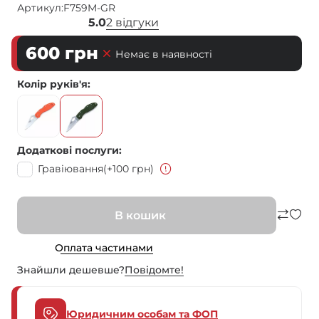
Артикул:
F759M-GR
5.0
2 відгуки
600
грн
Немає в наявності
Колір руків'я
Додаткові послуги
Гравіювання
(+100 грн)
В кошик
Оплата частинами
Знайшли дешевше?
Повiдомте!
Юридичним особам та ФОП