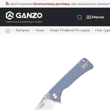
Щоб отримати
безкоштовну доставку
, вам залишилось замови
Меню
Каталог
Ножі
Ножі Firebird FH серія
Ніж тури