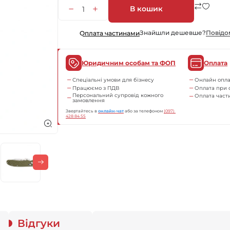
В кошик
Знайшли дешевше?
Повiдо
Оплата частинами
Юридичним особам та ФОП
Оплата
Спеціальні умови для бізнесу
Онлайн опла
Працюємо з ПДВ
Оплата при 
Персональний супровід кожного
Оплата час
замовлення
Звертайтесь в
онлайн-чат
або за телефоном
(097) 
428 84 55
Відгуки