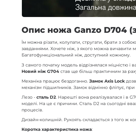
Опис ножа Ganzo D704 (
Їм можна різати, колупати, стругати, брати з собо
завданнями. Хочете ніж, з якого можна вичавити м
Багатофункціональний ніж, доступний кожному.
З самого початку модель відрізнялася міцністю і
Новий ніж G704
став ще більш практичним за раху
Механіка працює бездоганно.
Замок Axis Lock
дозв
механізм підшипників. Замок відмінно фліпує, при
Лезо -
сталь D2
. Нарешті вона реалізувалася і в G7
моделі. На це є причини. Сталь D2 на сьогодні вв
процесів.
Дизайн-колишній. Рукоять складається з того ж ко
Коротка характеристика ножа
: