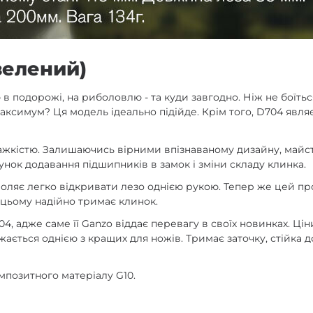
зелений)
ю в подорожі, на риболовлю - та куди завгодно. Ніж не боїт
аксимум? Ця модель ідеально підійде. Крім того, D704 являє
 важкістю. Залишаючись вірними впізнаваному дизайну, майс
нок додавання підшипників в замок і зміни складу клинка.
оляє легко відкривати лезо однією рукою. Тепер же цей пр
 цьому надійно тримає клинок.
04, адже саме її Ganzo віддає перевагу в своїх новинках. Ці
ажається однією з кращих для ножів. Тримає заточку, стійка
мпозитного матеріалу G10.