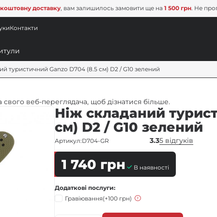
коштовну доставку
, вам залишилось замовити ще на
1 500 грн
. Не про
уки
Контакти
ий туристичний Ganzo D704 (8.5 см) D2 / G10 зелений
 свого веб-переглядача, щоб дізнатися більше.
Ніж складаний турист
см) D2 / G10 зелений
3.3
5 відгуків
Артикул:
D704-GR
1 740
грн
В наявності
Додаткові послуги
Гравіювання
(+100 грн)