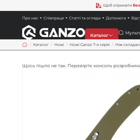
Щоб отримати
без
Про нас
Співпраця
Статті та огляди
Допомога
Відг
Пошук
Каталог
Каталог
Ножі
Ножі Ganzo 7-я серія
Ніж складан
Знижки
Щось пішло не так. Перевірте консоль розробника
Новинки
Ножі
Точила
Мультитули