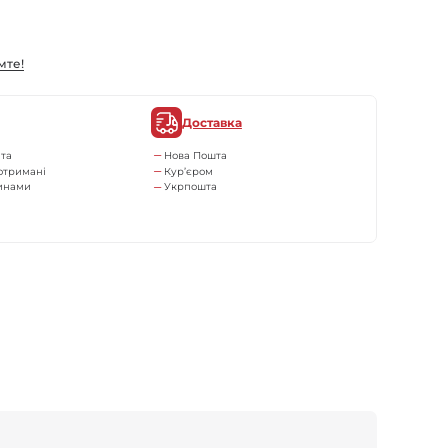
мте!
Доставка
та
Нова Пошта
отримані
Кур’єром
тинами
Укрпошта