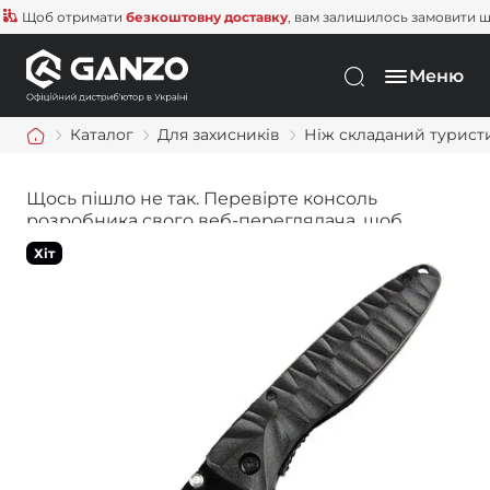
Щоб отримати
безкоштовну доставку
, вам залишилось замовити ще н
Меню
Каталог
Для захисників
Ніж складаний туристи
Щось пішло не так. Перевірте консоль
розробника свого веб-переглядача, щоб
дізнатися більше.
Хіт