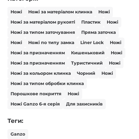
Ножі
Ножі за матеріалом клинка
Ножі
Ножі за матеріалом рукояті
Пластик
Ножі
Ножі за типом заточування
Пряма заточка
Ножі
Ножі по типу замка
Liner Lock
Ножі
Ножі за призначенням
Кишеньковий
Ножі
Ножі за призначенням
Туристичний
Ножі
Ножі за кольором клинка
Чорний
Ножі
Ножі за типом обробки клинка
Порошкове покриття
Ножі
Ножі Ganzo 6-я серія
Для захисників
Теги:
Ganzo