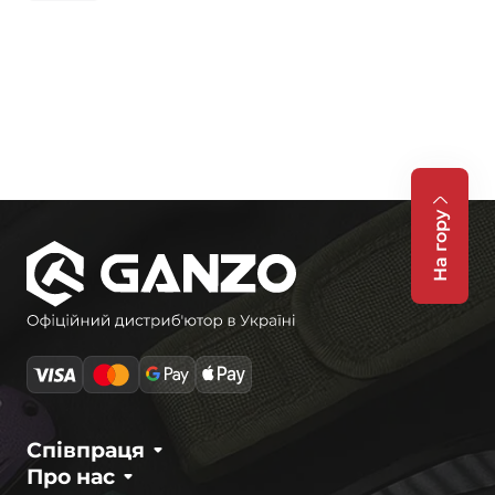
На гору
Співпраця
Про нас