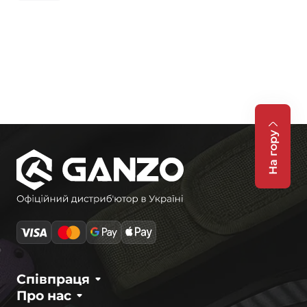
На гору
Співпраця
Про нас