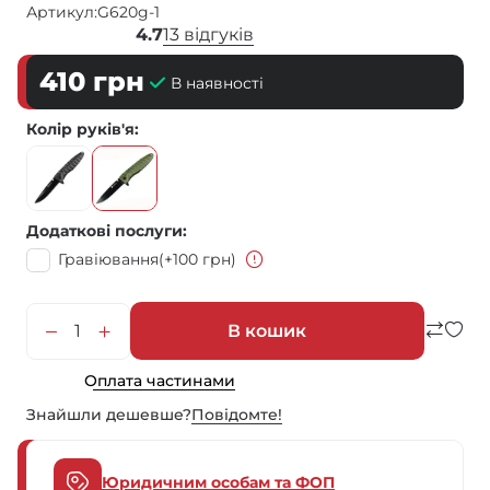
Артикул:
G620g-1
4.7
13 відгуків
410
грн
В наявності
Колір руків'я
Додаткові послуги
Гравіювання
(+100 грн)
В кошик
Оплата частинами
Знайшли дешевше?
Повiдомте!
Юридичним особам та ФОП