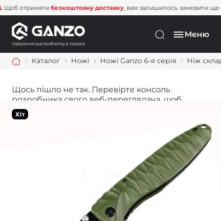
б отримати
безкоштовну доставку
, вам залишилось замовити ще на
1 
Меню
Каталог
Ножі
Ножі Ganzo 6-я серія
Ніж скла
Щось пішло не так. Перевірте консоль
розробника свого веб-переглядача, щоб
дізнатися більше.
Хіт