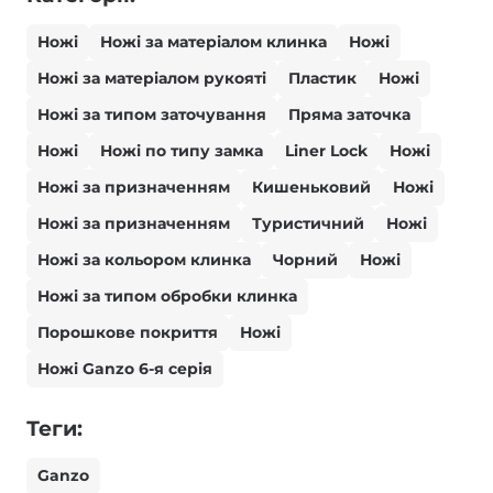
Ножі
Ножі за матеріалом клинка
Ножі
Ножі за матеріалом рукояті
Пластик
Ножі
Ножі за типом заточування
Пряма заточка
Ножі
Ножі по типу замка
Liner Lock
Ножі
Ножі за призначенням
Кишеньковий
Ножі
Ножі за призначенням
Туристичний
Ножі
Ножі за кольором клинка
Чорний
Ножі
Ножі за типом обробки клинка
Порошкове покриття
Ножі
Ножі Ganzo 6-я серія
Теги:
Ganzo