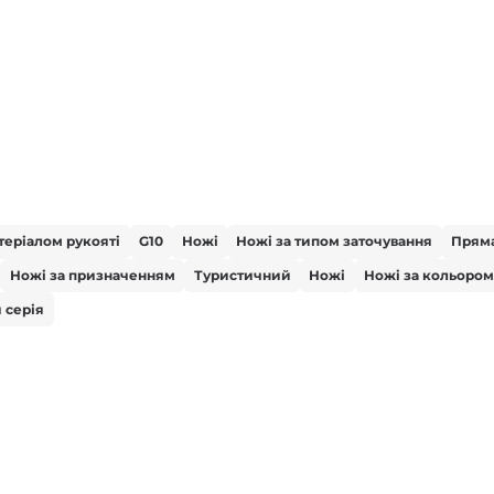
теріалом рукояті
G10
Ножі
Ножі за типом заточування
Пряма
Ножі за призначенням
Туристичний
Ножі
Ножі за кольором
 серія