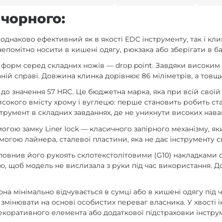
 чорного:
однаково ефективний як в якості EDC інструменту, так і кл
непомітно носити в кишені одягу, рюкзака або зберігати в 
орм серед складних ножів — drop point. Завдяки високим с
ній справі. Довжина клинка дорівнює 86 міліметрів, а товщи
 до значення 57 HRC. Це бюджетна марка, яка при всій своїй 
високого вмісту хрому і вуглецю: перше становить робить ст
нструмент в складних завданнях, де не уникнути високих нав
огою замку Liner lock — класичного запірного механізму, я
омогою лайнера, сталевої пластини, яка не дає інструменту
овнив його рукоять склотекстолітовими (G10) накладками сі
 щоб модель не вислизала з руки під час використання. Дов
на мінімально відчувається в сумці або в кишені одягу під ч
 змінювати на основі особистих переваг власника. У хвості
декоративного елемента або додаткової підстраховки інстру