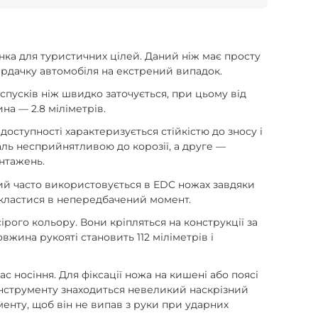
инка для туристичних цілей. Даний ніж має просту
бардачку автомобіля на екстрений випадок.
пусків ніж швидко заточується, при цьому від
на — 2.8 міліметрів.
доступності характеризується стійкістю до зносу і
аль несприйнятливою до корозії, а друге —
антажень.
кий часто використовується в EDC ножах завдяки
 скластися в непередбачений момент.
рого кольору. Вони кріпляться на конструкції за
жина рукояті становить 112 міліметрів і
ас носіння. Для фіксації ножа на кишені або поясі
 інструменту знаходиться невеликий наскрізний
менту, щоб він не випав з руки при ударних