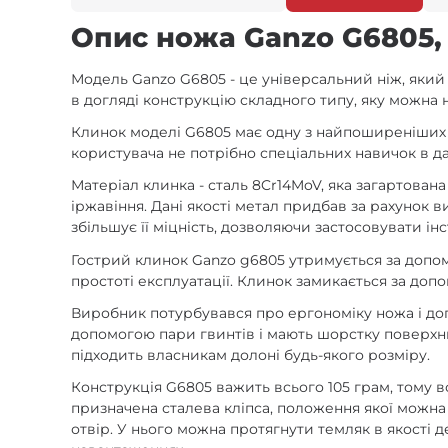
Опис ножа Ganzo G6805,
Модель Ganzo G6805 - це універсальний ніж, який 
в догляді конструкцію складного типу, яку можна 
Клинок моделі G6805 має одну з найпоширеніших ф
користувача не потрібно спеціальних навичок в да
Матеріал клинка - сталь 8Cr14MoV, яка загартована
іржавіння. Дані якості метал придбав за рахунок 
збільшує її міцність, дозволяючи застосовувати і
Гострий клинок Ganzo g6805 утримується за допом
простоті експлуатації. Клинок замикається за доп
Виробник потурбувався про ергономіку ножа і доп
допомогою пари гвинтів і мають шорстку поверхню,
підходить власникам долоні будь-якого розміру.
Конструкція G6805 важить всього 105 грам, тому во
призначена сталева кліпса, положення якої можна
отвір. У нього можна протягнути темляк в якості 