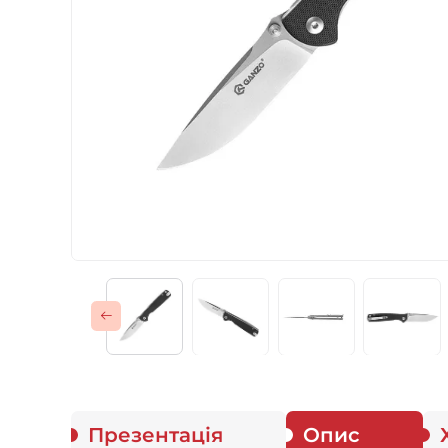
Газові пальники
Спорядження
Аксесуари
Для захисників
Презентація
Опис