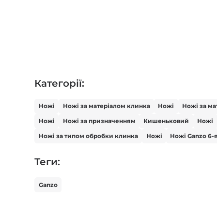
Категорії:
Ножі
Ножі за матеріалом клинка
Ножі
Ножі за ма
Ножі
Ножі за призначенням
Кишеньковий
Ножі
Ножі за типом обробки клинка
Ножі
Ножі Ganzo 6-я
Теги:
Ganzo