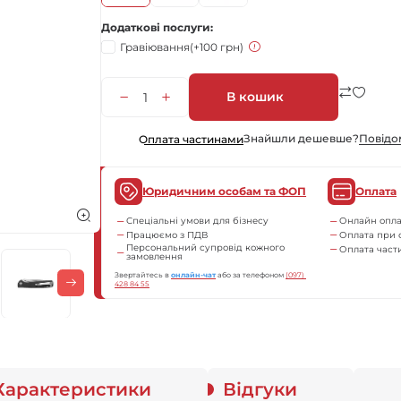
Додаткові послуги
Гравіювання
(+100 грн)
В кошик
Знайшли дешевше?
Повiдо
Оплата частинами
Юридичним особам та ФОП
Оплата
Спеціальні умови для бізнесу
Онлайн опла
Працюємо з ПДВ
Оплата при 
Персональний супровід кожного
Оплата час
замовлення
Звертайтесь в
онлайн-чат
або за телефоном
(097) 
428 84 55
Характеристики
Відгуки