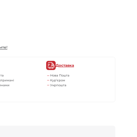
мте!
Доставка
та
Нова Пошта
отримані
Кур’єром
тинами
Укрпошта