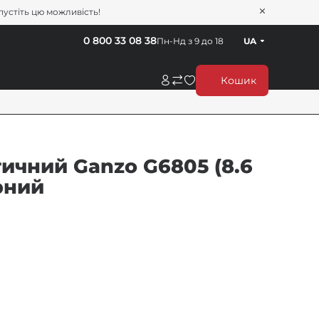
пустіть цю можливість!
0 800 33 08 38
Пн-Нд з 9 до 18
UA
Кошик
ичний Ganzo G6805 (8.6
рний