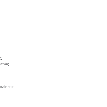
;
0;
трів;
кліпси);