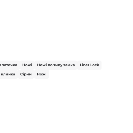
 заточка
Ножі
Ножі по типу замка
Liner Lock
 клинка
Сірий
Ножі