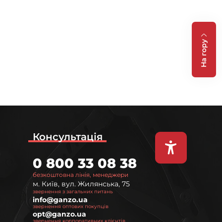
На гору
Консультація
0 800 33 08 38
безкоштовна лінія, менеджери
м. Київ, вул. Жилянська, 75
звернення з загальних питань
info@ganzo.ua
звернення оптових покупців
opt@ganzo.ua
звернення корпоративних клієнтів