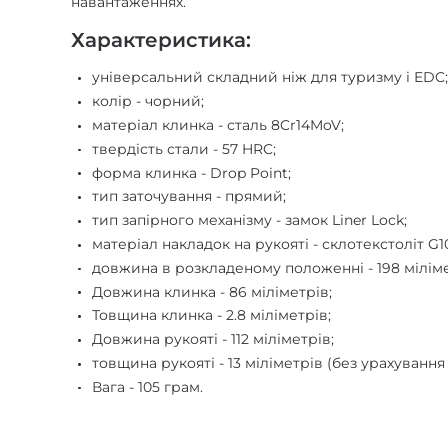
навантаженнях.
Характеристика:
універсальний складний ніж для туризму і EDC
колір - чорний;
матеріал клинка - сталь 8Cr14MoV;
твердість стали - 57 HRC;
форма клинка - Drop Point;
тип заточування - прямий;
тип запірного механізму - замок Liner Lock;
матеріал накладок на рукояті - склотекстоліт G1
довжина в розкладеному положенні - 198 міліме
Довжина клинка - 86 міліметрів;
Товщина клинка - 2.8 міліметрів;
Довжина рукояті - 112 міліметрів;
товщина рукояті - 13 міліметрів (без урахування 
Вага - 105 грам.