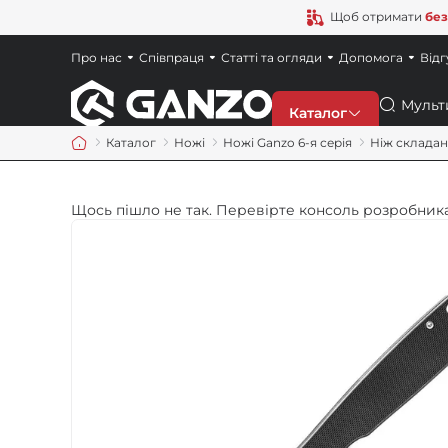
Щоб отримати
без
Про нас
Співпраця
Статті та огляди
Допомога
Відг
Пошук
Каталог
Каталог
Ножі
Ножі Ganzo 6-я серія
Ніж складан
Знижки
Щось пішло не так. Перевірте консоль розробника
Новинки
Ножі
Точила
Мультитули