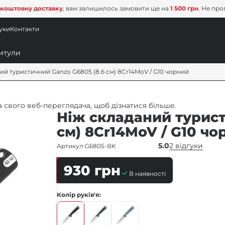
коштовну доставку
, вам залишилось замовити ще на
1 500 грн
. Не про
уки
Контакти
ий туристичний Ganzo G6805 (8.6 см) 8Cr14MoV / G10 чорний
 свого веб-переглядача, щоб дізнатися більше.
Ніж складаний турист
см) 8Cr14MoV / G10 чо
5.0
2 відгуки
Артикул:
G6805-BK
930
грн
В наявності
Колір руків'я