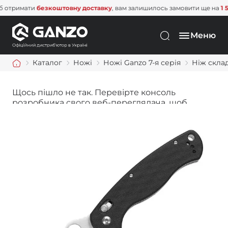
имати
безкоштовну доставку
, вам залишилось замовити ще на
1 500 г
Меню
Каталог
Ножі
Ножі Ganzo 7-я серія
Ніж склад
Щось пішло не так. Перевірте консоль
розробника свого веб-переглядача, щоб
дізнатися більше.