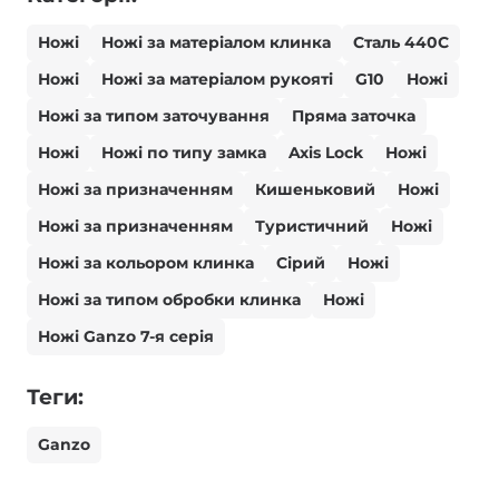
Ножі
Ножі за матеріалом клинка
Сталь 440С
Ножі
Ножі за матеріалом рукояті
G10
Ножі
Ножі за типом заточування
Пряма заточка
Ножі
Ножі по типу замка
Axis Lock
Ножі
Ножі за призначенням
Кишеньковий
Ножі
Ножі за призначенням
Туристичний
Ножі
Ножі за кольором клинка
Сірий
Ножі
Ножі за типом обробки клинка
Ножі
Ножі Ganzo 7-я серія
Теги:
Ganzo