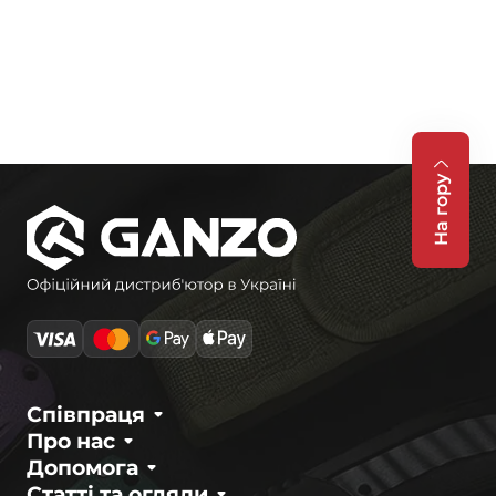
На гору
Співпраця
Про нас
Допомога
Статті та огляди