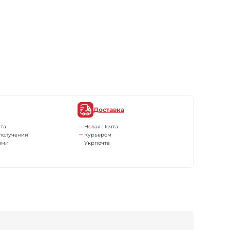
Доставка
та
Новая Почта
получении
Курьером
ями
Укрпочта