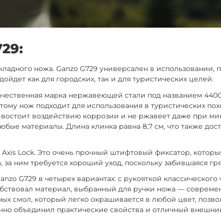
29:
кладного ножа. Ganzo G729 универсален в использовании, 
дойдет как для городских, так и для туристических целей.
ачественная марка нержавеющей стали под названием 440С
оэтому нож подходит для использования в туристических по
отивостоит воздействию коррозии и не ржавеет даже при м
любые материалы. Длина клинка равна 8,7 см, что также дос
Axis Lock. Это очень прочный штифтовый фиксатор, котор
а, за ним требуется хороший уход, поскольку забившаяся 
zo G729 в четырех вариантах: с рукояткой классического 
бствовал материал, выбранный для ручки ножа — современ
ных смол, который легко окрашивается в любой цвет, позв
ачно объединил практические свойства и отличный внешни