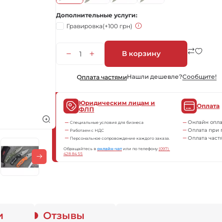
Дополнительные услуги
Гравировка
(+100 грн)
В корзину
Нашли дешевле?
Сообщите!
Оплата частями
Юридическим лицам и
Оплата
ФЛП
Онлайн опла
Специальные условия для бизнеса
Оплата при 
Работаем с НДС
Оплата част
Персональное сопровождение каждого заказа.
Обращайтесь в
онлайн-чат
или по телефону
(097) 
428 84 55
и
Отзывы