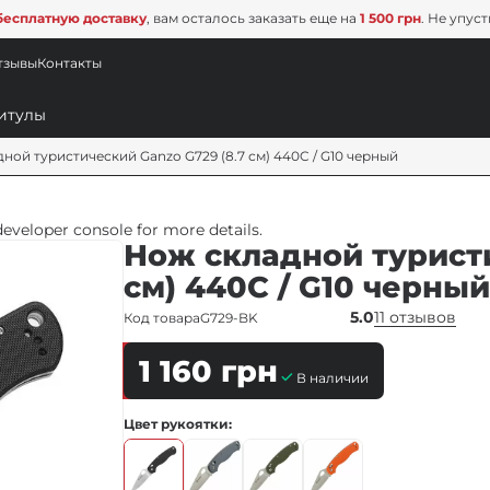
бесплатную доставку
, вам осталось заказать еще на
1 500 грн
. Не упус
тзывы
Контакты
ной туристический Ganzo G729 (8.7 см) 440C / G10 черный
veloper console for more details.
Нож складной туристи
см) 440C / G10 черны
5.0
11 отзывов
Код товара
G729-BK
1 160
грн
В наличии
Цвет рукоятки