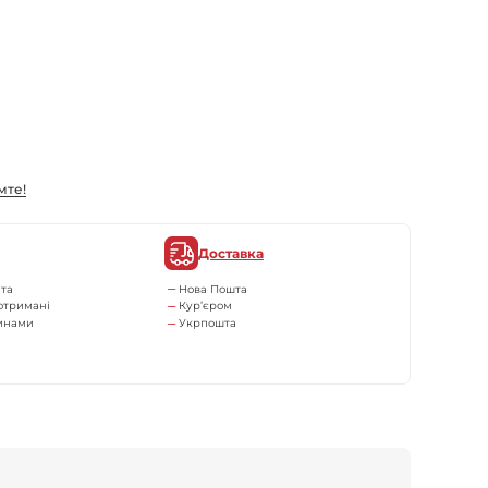
мте!
Доставка
та
Нова Пошта
отримані
Кур’єром
тинами
Укрпошта