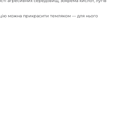
сті агресивних середовищ, зокрема кислот, лугів
рукцію можна прикрасити темляком — для нього