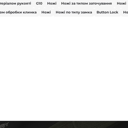
теріалом рукояті
G10
Ножі
Ножі за типом заточування
Ножі
пом обробки клинка
Ножі
Ножі по типу замка
Button Lock
Но