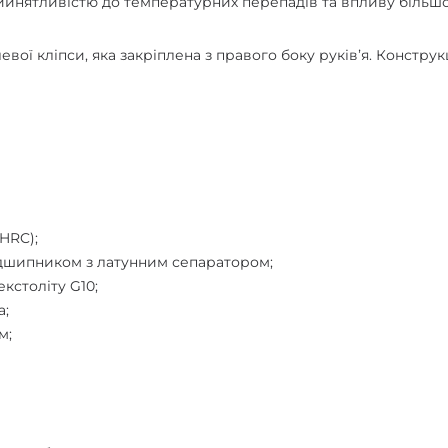
рийнятливістю до температурних перепадів та впливу більшо
левої кліпси, яка закріплена з правого боку руківʼя. Конст
HRC);
ідшипником з латунним сепаратором;
екстоліту G10;
а;
м;