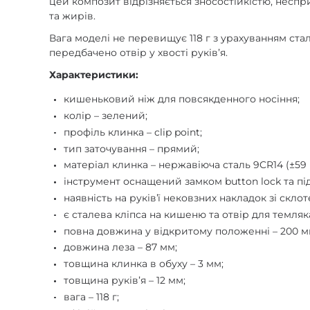
цей композит відрізняється зносостійкістю, несп
та жирів.
Вага моделі не перевищує 118 г з урахуванням ста
передбачено отвір у хвості руківʼя.
Характеристики:
кишеньковий ніж для повсякденного носіння;
колір – зелений;
профіль клинка – clip point;
тип заточування – прямий;
матеріал клинка – нержавіюча сталь 9CR14 (±59 
інструмент оснащений замком button lock та п
наявність на руківʼї нековзних накладок зі склот
є сталева кліпса на кишеню та отвір для темляк
повна довжина у відкритому положенні – 200 м
довжина леза – 87 мм;
товщина клинка в обуху – 3 мм;
товщина руківʼя – 12 мм;
вага – 118 г;