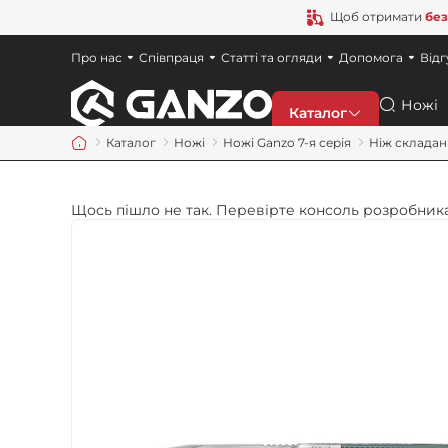
Щоб отримати
без
Про нас
Співпраця
Статті та огляди
Допомога
Відг
Пошук
Каталог
Каталог
Ножі
Ножі Ganzo 7-я серія
Ніж складани
Знижки
Щось пішло не так. Перевірте консоль розробника
Новинки
Ножі
Точила
Мультитули