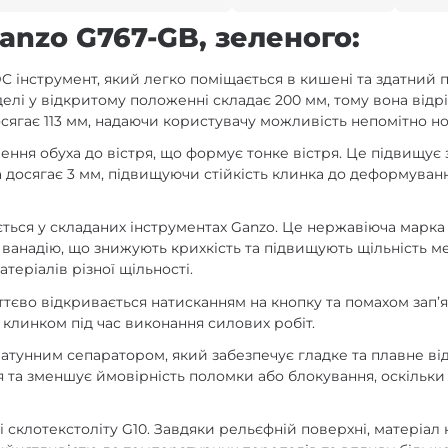
anzo G767-GB, зеленого:
інструмент, який легко поміщається в кишені та здатний пр
елі у відкритому положенні складає 200 мм, тому вона відріз
ягає 113 мм, надаючи користувачу можливість непомітно нос
шення обуха до вістря, що формує тонке вістря. Це підвищує 
а досягає 3 мм, підвищуючи стійкість клинка до деформуванн
чається у складаних інструментах Ganzo. Це нержавіюча мар
ванадію, що знижують крихкість та підвищують щільність ме
теріалів різної щільності.
ттєво відкривається натисканням на кнопку та помахом зап
клинком під час виконання силових робіт.
латунним сепаратором, який забезпечує гладке та плавне в
я та зменшує ймовірність поломки або блокування, оскільки
 склотекстоліту G10. Завдяки рельєфній поверхні, матеріал н