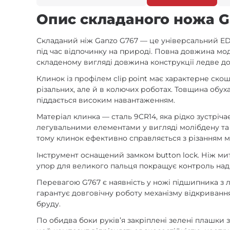
Опис складаного ножа G
Складаний ніж Ganzo G767 — це універсальний EDC 
під час відпочинку на природі. Повна довжина мод
складеному вигляді довжина конструкції ледве дос
Клинок із профілем clip point має характерне ско
різальних, але й в колючих роботах. Товщина обух
піддається високим навантаженням.
Матеріал клинка — сталь 9CR14, яка рідко зустрі
легувальними елементами у вигляді молібдену та 
тому клинок ефективно справляється з різанням ма
Інструмент оснащений замком button lock. Ніж ми
упор для великого пальця покращує контроль над 
Перевагою G767 є наявність у ножі підшипника з 
гарантує довговічну роботу механізму відкриванн
бруду.
По обидва боки руківʼя закріплені зелені плашки зі