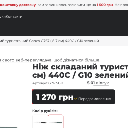
коштовну доставку
, вам залишилось замовити ще на
1 500 грн
. Не про
уки
Контакти
й туристичний Ganzo G767 ( 8.7 см) 440С / G10 зелений
 свого веб-переглядача, щоб дізнатися більше.
Ніж складаний турист
см) 440С / G10 зелени
5.0
1 відгук
Артикул:
G767-GB
1 270
грн
Передзамовлення
Колір руків'я