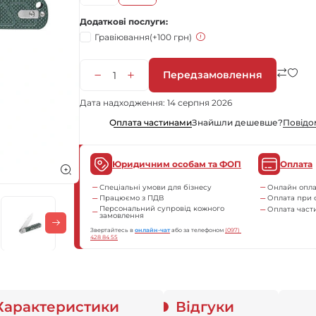
Додаткові послуги
Гравіювання
(+100 грн)
Передзамовлення
Дата надходження: 14 серпня 2026
Знайшли дешевше?
Повiдо
Оплата частинами
Юридичним особам та ФОП
Оплата
Спеціальні умови для бізнесу
Онлайн опла
Працюємо з ПДВ
Оплата при 
Персональний супровід кожного
Оплата час
замовлення
Звертайтесь в
онлайн-чат
або за телефоном
(097) 
428 84 55
Характеристики
Відгуки