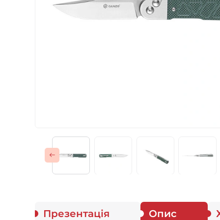
Газові пальники
Спорядження
Аксесуари
Для захисників
Презентація
Опис