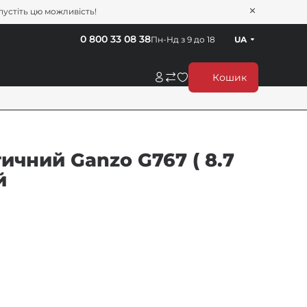
пустіть цю можливість!
0 800 33 08 38
Пн-Нд з 9 до 18
UA
Кошик
ичний Ganzo G767 ( 8.7
й