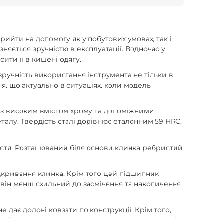
ийти на допомогу як у побутових умовах, так і
няється зручністю в експлуатації. Водночас у
ити її в кишені одягу.
зручність використання інструмента не тільки в
я, що актуально в ситуаціях, коли модель
ка з високим вмістом хрому та допоміжними
талу. Твердість сталі дорівнює еталонним 59 HRC,
ʼястя. Розташований біля основи клинка ребристий
ідкривання клинка. Крім того цей підшипник
 він менш схильний до засмічення та накопичення
е дає долоні ковзати по конструкції. Крім того,