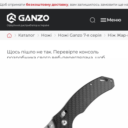
Щоб отримати
безкоштовну доставку
, вам залишилось замовити щ
Меню
Каталог
Ножі
Ножі Ganzo 7-я серія
Ніж Жар-
Щось пішло не так. Перевірте консоль
розробника свого веб-переглядача, щоб
дізнатися більше.