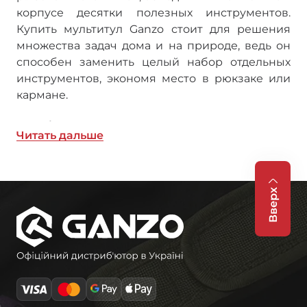
корпусе десятки полезных инструментов.
Купить мультитул Ganzo стоит для решения
множества задач дома и на природе, ведь он
способен заменить целый набор отдельных
инструментов, экономя место в рюкзаке или
кармане.​
Особенности мультитулов Ganzo
Читать дальше
Мультитулы Ganzo – идеальный выбор для
активных людей, которым важен надёжный
инструмент в любой ситуации. Эти
Вверх
многофункциональные инструменты
отличаются продуманной эргономикой,
качественными материалами и
долговечностью конструкции, что делает их
востребованными как в повседневной жизни,
так и в экстремальных условиях. Каждая
модель мультитула Ganzo разрабатывается с