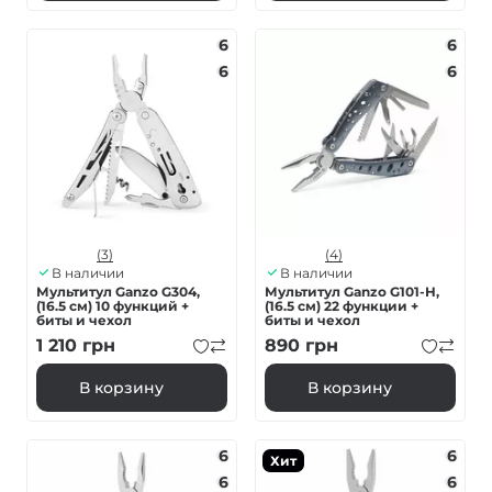
6
6
6
6
(3)
(4)
В наличии
В наличии
Мультитул Ganzo G304,
Мультитул Ganzo G101-H,
(16.5 см) 10 функций +
(16.5 см) 22 функции +
биты и чехол
биты и чехол
1 210
грн
890
грн
В корзину
В корзину
6
6
Хит
6
6