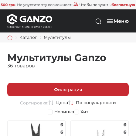
рн
. Не упустите эту возможность!
Чтобы получить
бесплатную доста
Меню
Каталог
Мультитулы
Мультитулы Ganzo
36 товаров
Фильтрация
Цена
По популярности
Сортировка:
Новинка
Хит
6
6
6
6