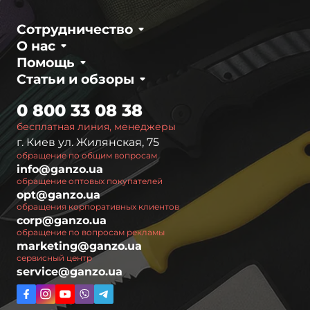
учётом практических потребностей
Сотрудничество
пользователей, поэтому сочетает
О нас
оптимальный набор инструментов для
Помощь
конкретных задач.
Статьи и обзоры
Многофункциональность.
Мультитул Ganzo
0 800 33 08 38
купить можно с широким набором
инструментов в одном компактном корпусе.
бесплатная линия, менеджеры
г. Киев ул. Жилянская, 75
Они включают:
обращение по общим вопросам
info@ganzo.ua
Ножи
обращение оптовых покупателей
Плоскогубцы
opt@ganzo.ua
обращения корпоративных клиентов
Открывалки для бутылок и консервных
corp@ganzo.ua
банок
обращение по вопросам рекламы
Пилы
marketing@ganzo.ua
сервисный центр
Биты для винтов
service@ganzo.ua
Качество материалов.
Ganzo использует
высококачественные материалы, такие как