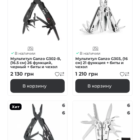
(15)
(15)
В наличии
В наличии
Мультитул Ganzo G302-В,
Мультитул Ganzo G303, (16
(16.5 см) 26 функций,
см) 21 функция + биты и
черный + биты и чехол
чехол
2 130
грн
1 210
грн
В корзину
В корзину
6
6
Хит
6
6