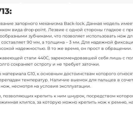
13:
ание запорного механизма Back-lock. Данная модель имеет 
нком вида drop-point. Лезвие с одной стороны гладкое с п
ообразными зубчиками, что позволяет использовать нож д
и составляет 90 мм, а толщина – 3 мм. Для надежной фиксац
сокой надежностью. В то же время, он прост в обращении.
жавеющей стали 440С, зарекомендовавшей себя лишь с по
лго сохраняет остроту и не требует заточки.
о материала G10, к основным достоинствам которого относя
ерепадам температур. Наличие выемок для пальцев в соче
 нож, несмотря на условия эксплуатации.
й, позволяющих крепить к ним шнурок, посредством которо
рижимная клипса, за которую можно крепить нож к ремню, н