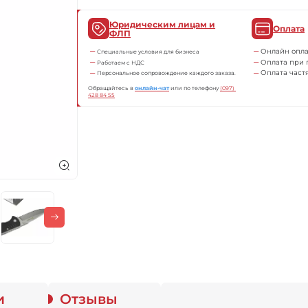
Юридическим лицам и
Оплата
ФЛП
Онлайн опла
Специальные условия для бизнеса
Оплата при 
Работаем с НДС
Оплата част
Персональное сопровождение каждого заказа.
Обращайтесь в
онлайн-чат
или по телефону
(097) 
428 84 55
и
Отзывы