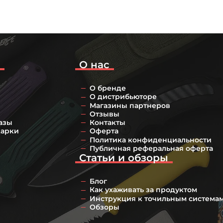
о
О нас
О бренде
О дистрибьюторе
Магазины партнеров
Отзывы
азы
Контакты
дарки
Оферта
Политика конфиденциальности
Публичная реферальная оферта
Статьи и обзоры
Блог
Как ухаживать за продуктом
Инструкция к точильным система
Обзоры