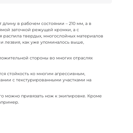
длину в рабочем состоянии – 210 мм, а в
рямой заточкой режущей кромки, а с
ля распила твердых, многослойных материалов
ии лезвия, как уже упоминалось выше,
ложительной стороны во многих отраслях
тся стойкость ко многим агрессивным,
тании с текстурированными участками на
го можно привязать нож к экипировке. Кроме
апример.