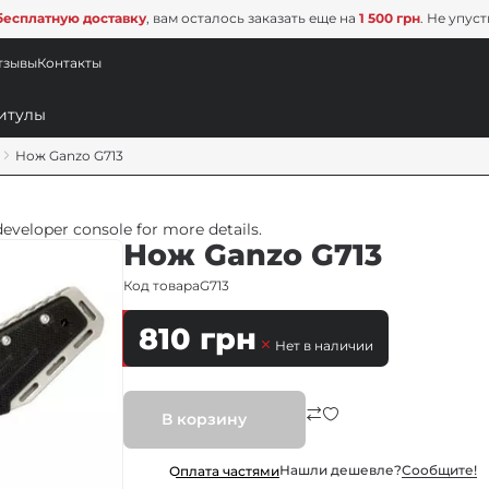
бесплатную доставку
, вам осталось заказать еще на
1 500 грн
. Не упус
тзывы
Контакты
Нож Ganzo G713
veloper console for more details.
Нож Ganzo G713
Код товара
G713
810
грн
Нет в наличии
В корзину
Нашли дешевле?
Сообщите!
Оплата частями