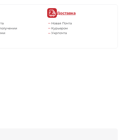
Доставка
та
Новая Почта
получении
Курьером
ями
Укрпочта