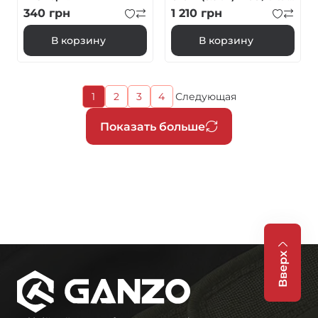
с деревом черный
340
грн
1 210
грн
В корзину
В корзину
Текущая
1
2
3
4
Следующая
Страница
Страница
Страница
Следующая
страница
страница
Нумерация
Показать больше
страниц
Вверх