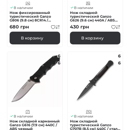
(4)
(6)
В наличии
В наличии
Нож фиксированный
Нож складной
туристический Ganzo
туристический Ganzo
G806 (9.8 см) 8CR14 /
G626 (9.6 см) 440A / ABS
PP+TPR зеленый с чехлом
черный
680
грн
430
грн
В корзину
В корзину
6
6
6
6
(7)
(10)
В наличии
В наличии
Нож складной карманный
Нож складной
Ganzo G616 (7.9 см) 440C /
туристический Ganzo
ABS черный
G707В (8.5 см) 440C / сталь