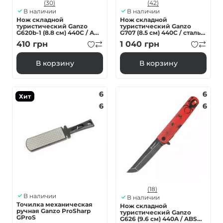
(30)
(42)
В наличии
В наличии
Нож складной
Нож складной
туристический Ganzo
туристический Ganzo
G620b-1 (8.8 см) 440C / ABS
G707 (8.5 см) 440C / сталь с
черный
деревом серый
410
грн
1 040
грн
В корзину
В корзину
6
6
Хит
6
6
(18)
В наличии
В наличии
Точилка механическая
Нож складной
ручная Ganzo ProSharp
туристический Ganzo
GProS
G626 (9.6 см) 440A / ABS