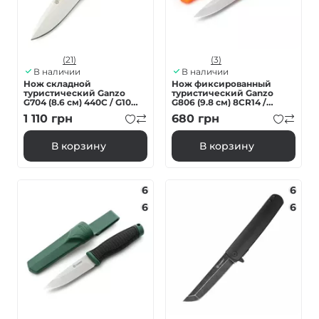
(21)
(3)
В наличии
В наличии
Нож складной
Нож фиксированный
туристический Ganzo
туристический Ganzo
G704 (8.6 см) 440С / G10
G806 (9.8 см) 8CR14 /
черный
PP+TPR оранжевый с
1 110
грн
680
грн
чехлом
В корзину
В корзину
6
6
6
6