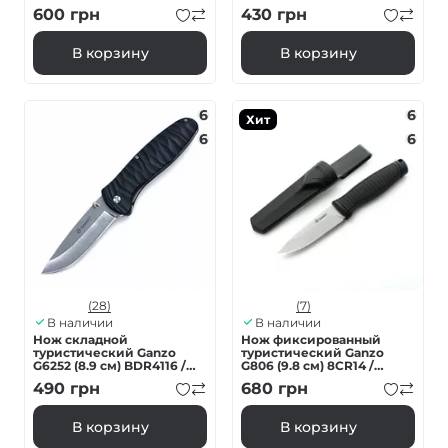
красный
600
грн
430
грн
В корзину
В корзину
6
6
Хит
6
6
(28)
(7)
В наличии
В наличии
Нож складной
Нож фиксированный
туристический Ganzo
туристический Ganzo
G6252 (8.9 см) BDR4116 /
G806 (9.8 см) 8CR14 /
fiberglass черный
PP+TPR черный с чехлом
490
грн
680
грн
В корзину
В корзину