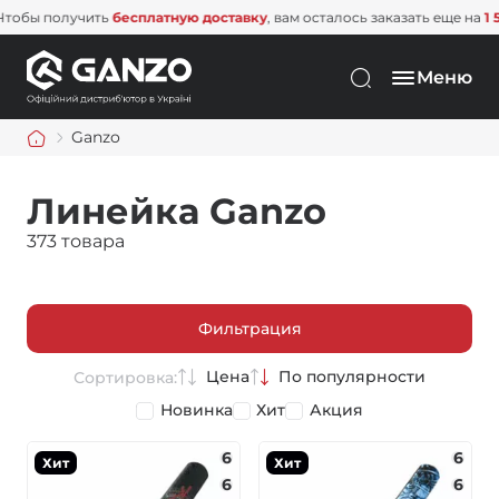
олучить
бесплатную доставку
, вам осталось заказать еще на
1 500 грн
.
Меню
Ganzo
Линейка Ganzo
373 товара
Фильтрация
Цена
По популярности
Сортировка:
Новинка
Хит
Акция
6
6
Хит
Хит
6
6