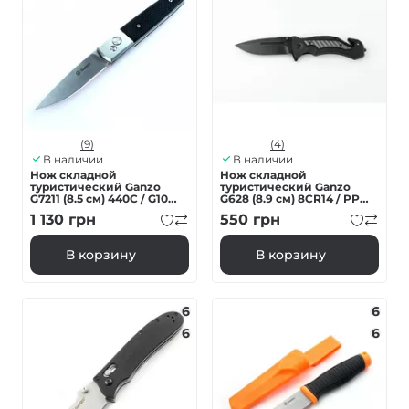
(9)
(4)
В наличии
В наличии
Нож складной
Нож складной
туристический Ganzo
туристический Ganzo
G7211 (8.5 см) 440C / G10
G628 (8.9 см) 8CR14 / PP
черный
алюминий серый
1 130
грн
550
грн
В корзину
В корзину
6
6
6
6