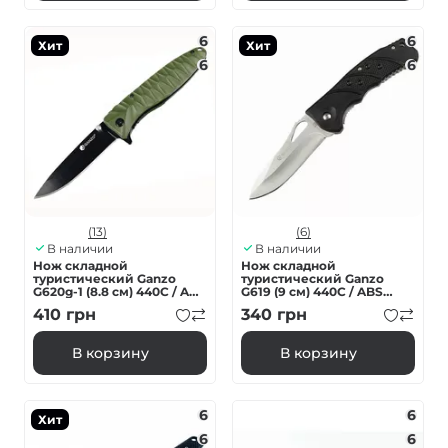
6
6
Хит
Хит
6
6
(13)
(6)
В наличии
В наличии
Нож складной
Нож складной
туристический Ganzo
туристический Ganzo
G620g-1 (8.8 см) 440C / ABS
G619 (9 см) 440C / ABS
зеленый
черный
410
грн
340
грн
В корзину
В корзину
6
6
Хит
6
6