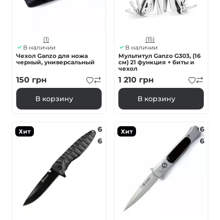
(1)
(15)
В наличии
В наличии
Чехол Ganzo для ножа
Мультитул Ganzo G303, (16
черный, универсальный
см) 21 функция + биты и
чехол
150
грн
1 210
грн
В корзину
В корзину
6
6
Хит
Хит
6
6