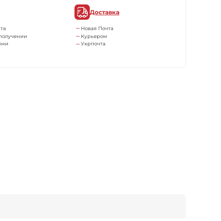
Доставка
та
Новая Почта
получении
Курьером
ями
Укрпочта