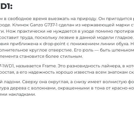
D1:
 в свободное время выезжать на природу. Он пригодится р
ороде. Клинок Ganzo G737-1 сделан из нержавеющей марки 
и. Нож практически не нуждается в уходе помимо протира
 составит труда, поскольку лезвие в данной модели гладкое
ия приближена к drop-point с понижением линии обуха. Но 
олнительное круглое отверстие. Его роль — быть шпеньком
элемента становится более стильным.
7-1WD1, называется Frame. Это разновидность лайнера, в 
ростая, а его надежность хорошо известна всем знатокам с
 ладони. Сверху она округлая, а снизу имеет волнистую ф
тура дерева с волокнами, окрашенными в тона от красно-к
ими накладками.