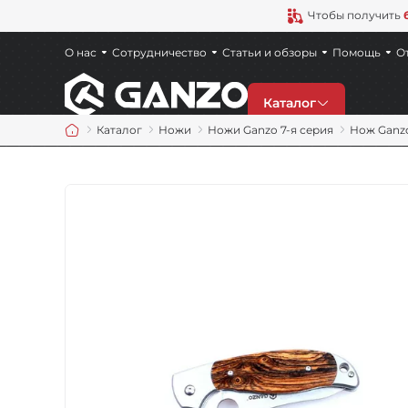
Чтобы получить
О нас
Сотрудничество
Статьи и обзоры
Помощь
О
Каталог
Каталог
Ножи
Ножи Ganzo 7-я серия
Нож Ganz
Скидки
Новинки
Ножи
Точила
Мультитулы