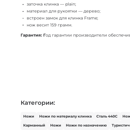
заточка клинка — plain;
материал для рукоятки — дерево;
встроен замок для клинка Frame;
нож весит 159 грамм.
Гарантия: Г
од гарантии производители обеспечив
Категории:
Ножи
Ножи по материалу клинка
Сталь 440С
Но
Карманный
Ножи
Ножи по назначению
Туристи