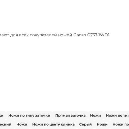
ают для всех покупателей ножей Ganzo G737-1WD1.
жи
Ножи по типу заточки
Прямая заточка
Ножи
Ножи по ти
ческий
Ножи
Ножи по цвету клинка
Серый
Ножи
Ножи по