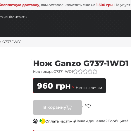
бесплатную доставку
, вам осталось заказать еще на
1 500 грн
. Не упус
тзывы
Контакты
o G737-1WD1
Нож Ganzo G737-1WD1
Код товара
G7371-WD1
960
грн
Нет в наличии
В корзину
Нашли дешевле?
Сообщите!
Оплата частями