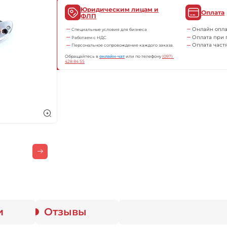
Юридическим лицам и
Оплата
ФЛП
Онлайн опла
Специальные условия для бизнеса
Оплата при 
Работаем с НДС
Оплата част
Персональное сопровождение каждого заказа.
Обращайтесь в
онлайн-чат
или по телефону
(097) 
428 84 55
и
Отзывы