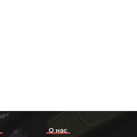
о
О нас