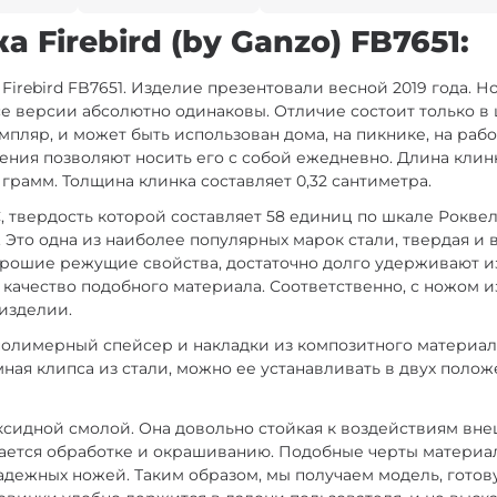
Firebird (by Ganzo) FB7651:
irebird FB7651. Изделие презентовали весной 2019 года. Н
все версии абсолютно одинаковы. Отличие состоит только в
ляр, и может быть использован дома, на пикнике, на работ
ния позволяют носить его с собой ежедневно. Длина клинк
а грамм. Толщина клинка составляет 0,32 сантиметра.
, твердость которой составляет 58 единиц по шкале Роквел
Это одна из наиболее популярных марок стали, твердая и 
рошие режущие свойства, достаточно долго удерживают изн
 качество подобного материала. Соответственно, с ножом и
 изделии.
олимерный спейсер и накладки из композитного материал
ная клипса из стали, можно ее устанавливать в двух полож
оксидной смолой. Она довольно стойкая к воздействиям вн
дается обработке и окрашиванию. Подобные черты материа
адежных ножей. Таким образом, мы получаем модель, готов