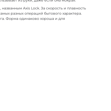
ьзывает из руки, даже если она мокрая.
азванным Axis Lock. За скорость и плавность
самых разных операций бытового характера.
га. Форма одинаково хороша и для