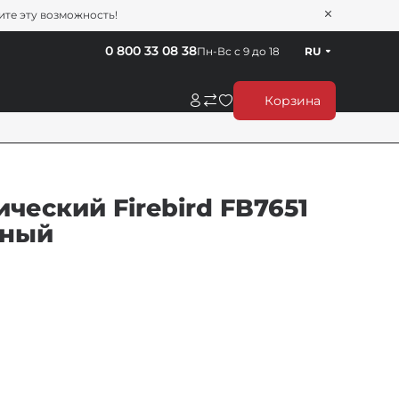
тите эту возможность!
0 800 33 08 38
Пн-Вс с 9 до 18
RU
Корзина
ческий Firebird FB7651
рный