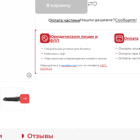
В корзину
Нашли дешевле?
Сообщите!
Оплата частями
Юридическим лицам и
Оплата
ФЛП
Онлайн опла
Специальные условия для бизнеса
Оплата при 
Работаем с НДС
Оплата част
Персональное сопровождение каждого заказа.
Обращайтесь в
онлайн-чат
или по телефону
(097) 
428 84 55
и
Отзывы