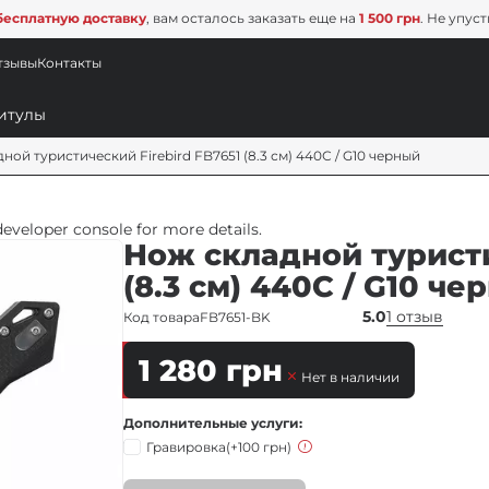
бесплатную доставку
, вам осталось заказать еще на
1 500 грн
. Не упус
тзывы
Контакты
ной туристический Firebird FB7651 (8.3 см) 440С / G10 черный
veloper console for more details.
Нож складной туристи
(8.3 см) 440С / G10 че
5.0
1 отзыв
Код товара
FB7651-BK
1 280
грн
Нет в наличии
Дополнительные услуги
Гравировка
(+100 грн)