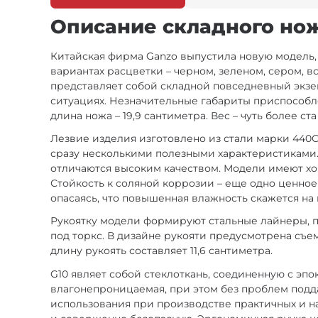
Описание складного ножа 
Китайская фирма Ganzo выпустила новую модель, F
вариантах расцветки – черном, зеленом, сером, 
представляет собой складной повседневный экземп
ситуациях. Незначительные габариты приспособле
длина ножа – 19,9 сантиметра. Вес – чуть более ст
Лезвие изделия изготовлено из стали марки 440С
сразу несколькими полезными характеристиками. 
отличаются высоким качеством. Модели имеют хо
Стойкость к соляной коррозии – еще одно ценное
опасаясь, что повышенная влажность скажется на
Рукоятку модели формируют стальные лайнеры, п
под торкс. В дизайне рукояти предусмотрена съем
длину рукоять составляет 11,6 сантиметра.
G10 являет собой стеклоткань, соединенную с эп
влагонепроницаемая, при этом без проблем под
использования при производстве практичных и н