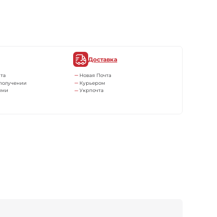
Доставка
та
Новая Почта
получении
Курьером
ями
Укрпочта