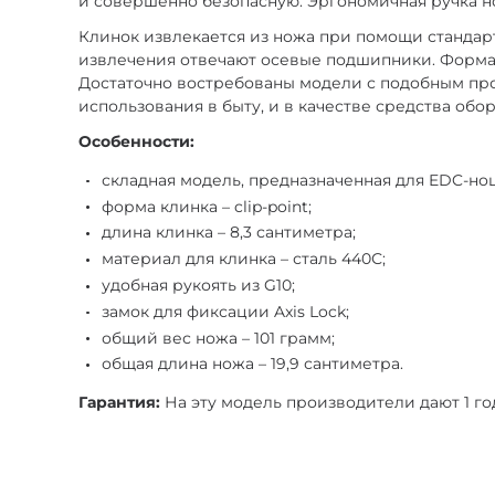
и совершенно безопасную. Эргономичная ручка но
Клинок извлекается из ножа при помощи стандарт
извлечения отвечают осевые подшипники. Форма к
Достаточно востребованы модели с подобным про
использования в быту, и в качестве средства обо
Особенности:
складная модель, предназначенная для EDC-но
форма клинка – clip-point;
длина клинка – 8,3 сантиметра;
материал для клинка – сталь 440С;
удобная рукоять из G10;
замок для фиксации Axis Lock;
общий вес ножа – 101 грамм;
общая длина ножа – 19,9 сантиметра.
Гарантия:
На эту модель производители дают 1 го