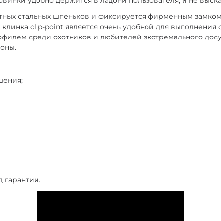
винки удобно держится в ладони пользователя, и не выскал
ных стальных шпеньков и фиксируется фирменным замком, н
линка clip-point является очень удобной для выполнения 
филем среди охотников и любителей экстремального досу
роны.
шения;
д гарантии.