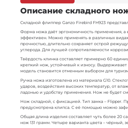
Описание складного ножа
Складной флиппер Ganzo Firebird FH923 представ
Форма ножа даёт эргономичность применения, а е
эффективен. Можно применять в различных видах р
прочностью, длительно сохраняет острой режущую
углерода. Для лучшей сопротивляемости коррози
Твёрдость клинка составляет примерно 60 едини
крепкий нож, устойчивый к износу. Выдерживает
модель становится отменным выбором для туризма
Ручка ножа изготовлена из материала G10. Стекл
ударов, воздействия высоких температур, от влаж
ладонью и удобству применения. Нож не будет см
Нож складной, с фиксацией. Тип замка – Flipper.
предусмотрена клипса. С её помощью можно зафик
Общая длина изделия составляет чуть более 20 с
нож 131 грамм. Четыре варианта цвета – чёрный,