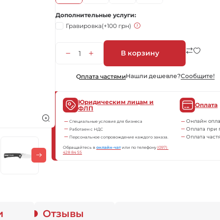
Дополнительные услуги
Гравировка
(+100 грн)
В корзину
Нашли дешевле?
Сообщите!
Оплата частями
Юридическим лицам и
Оплата
ФЛП
Онлайн опла
Специальные условия для бизнеса
Оплата при 
Работаем с НДС
Оплата част
Персональное сопровождение каждого заказа.
Обращайтесь в
онлайн-чат
или по телефону
(097) 
428 84 55
и
Отзывы