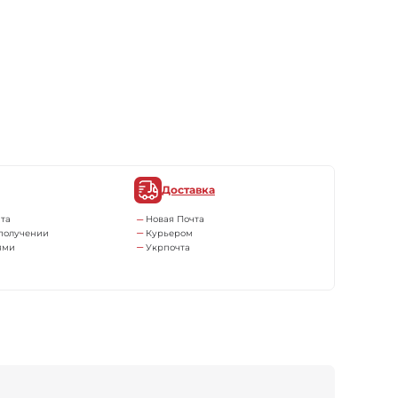
Доставка
та
Новая Почта
получении
Курьером
ями
Укрпочта