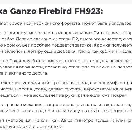
 Ganzo Firebird FH923:
ляет собой нож карманного формата, может быть использов
го клинок универсален в использовании. Тип лезвия – drop
абот. Лезвие сделано из стали D2, высокого качества, с з
 кромку. Без проблем поддаётся заточке. Кромка получаетс
и включены легирующие добавки, такие как хром и никель
ц по Роквеллу. Это великолепный показатель для ножевой 
 условия влажности, поскольку сталь практически не подв
 и активного досуга.
отекстолит, устойчивый к различного рода внешним фактор
ности. Прост в уходе, делает рукоять шероховатой на ощуп
ещаться и не выскользнет из руки, даже если она мокрая.
 Прекрасная механика, запросто раскрывается и закрывается
сировать нож, подвесив к карману, на поясе, закрепив на 
антиметров. Длина клинка – 8,9 сантиметра. Толщина клинк
 зелёный, серый и оранжевый.