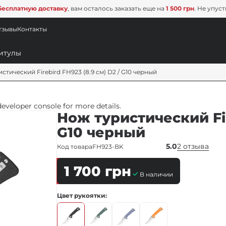
бесплатную доставку
, вам осталось заказать еще на
1 500 грн
. Не упус
тзывы
Контакты
стический Firebird FH923 (8.9 см) D2 / G10 черный
veloper console for more details.
Нож туристический Fir
G10 черный
5.0
2 отзыва
Код товара
FH923-BK
1 700
грн
В наличии
Цвет рукоятки