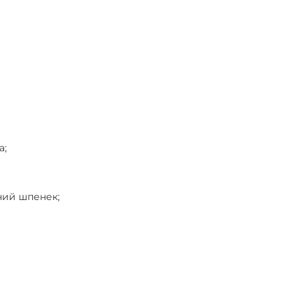
а;
ний шпенек;