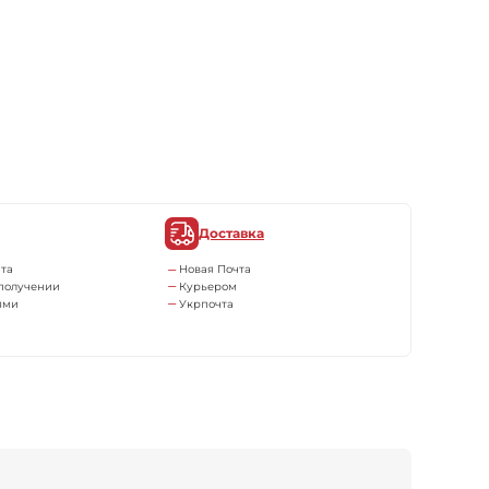
Доставка
та
Новая Почта
получении
Курьером
ями
Укрпочта