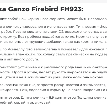
 Ganzo Firebird FH923:
ляет собой нож карманного формата, может быть использов
го клинок универсален в использовании. Тип лезвия – drop
абот. Лезвие сделано из стали D2, высокого качества, с з
 кромку. Без проблем поддаётся заточке. Кромка получаетс
и включены легирующие добавки, такие как хром и никель
ц по Роквеллу. Это великолепный показатель для ножевой 
 условия влажности, поскольку сталь практически не подв
 и активного досуга.
отекстолит, устойчивый к различного рода внешним фактор
ности. Прост в уходе, делает рукоять шероховатой на ощуп
ещаться и не выскользнет из руки, даже если она мокрая.
 Прекрасная механика, запросто раскрывается и закрывается
сировать нож, подвесив к карману, на поясе, закрепив на 
антиметров. Длина клинка – 8,9 сантиметра. Толщина клинк
 зелёный, серый и оранжевый.