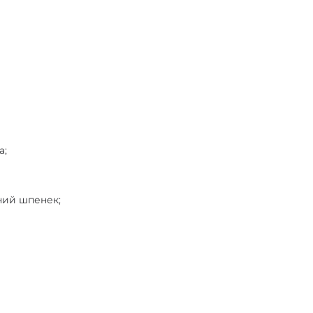
а;
ний шпенек;