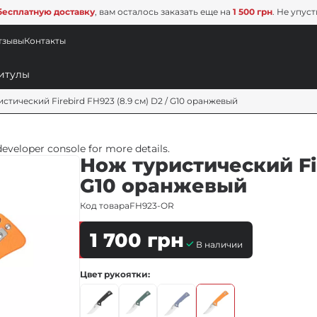
бесплатную доставку
, вам осталось заказать еще на
1 500 грн
. Не упус
тзывы
Контакты
стический Firebird FH923 (8.9 см) D2 / G10 оранжевый
veloper console for more details.
Нож туристический Fir
G10 оранжевый
Код товара
FH923-OR
1 700
грн
В наличии
Цвет рукоятки