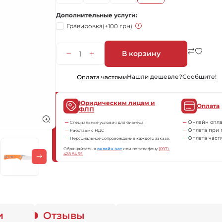
Дополнительные услуги
Гравировка
(+100 грн)
В корзину
Нашли дешевле?
Сообщите!
Оплата частями
Юридическим лицам и
Оплата
ФЛП
Онлайн опла
Специальные условия для бизнеса
Оплата при 
Работаем с НДС
Оплата част
Персональное сопровождение каждого заказа.
Обращайтесь в
онлайн-чат
или по телефону
(097) 
428 84 55
и
Отзывы