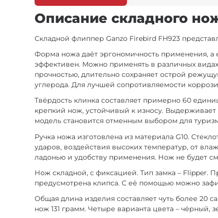
Описание складного ножа
Складной флиппер Ganzo Firebird FH923 представ
Форма ножа даёт эргономичность применения, а е
эффективен. Можно применять в различных видах р
прочностью, длительно сохраняет острой режущую
углерода. Для лучшей сопротивляемости коррози
Твёрдость клинка составляет примерно 60 едини
крепкий нож, устойчивый к износу. Выдерживает
модель становится отменным выбором для туризма
Ручка ножа изготовлена из материала G10. Стекл
ударов, воздействия высоких температур, от влаж
ладонью и удобству применения. Нож не будет см
Нож складной, с фиксацией. Тип замка – Flipper.
предусмотрена клипса. С её помощью можно зафик
Общая длина изделия составляет чуть более 20 с
нож 131 грамм. Четыре варианта цвета – чёрный,