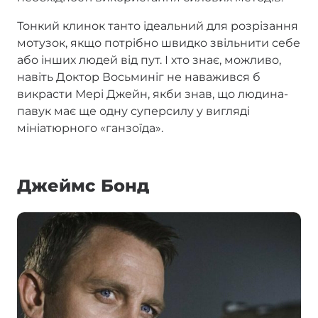
Тонкий клинок танто ідеальний для розрізання
мотузок, якщо потрібно швидко звільнити себе
або інших людей від пут. І хто знає, можливо,
навіть Доктор Восьминіг не наважився б
викрасти Мері Джейн, якби знав, що людина-
павук має ще одну суперсилу у вигляді
мініатюрного «ганзоїда».
Джеймс Бонд