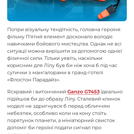
Попри візуальну тендітність, головна героїня
фільму П'ятий елемент досконало володіє
навичками бойового мистецтва. Однак не всі
ситуації можна вирішити за допомогою однієї
фізичної сили. Тільки уявіть, наскільки
корисним для Лілу був би ніж хоча б під час
сутички з мангалорами в гранд-готелі
«Флостон Парадайз».
Яскравий і витончений
Ganzo G7453
ідеально
підійшов би до образу Лілу. Сталевий клинок
моделі не здригнувся б перед обличчям
небезпек, особливо коли на кону стоїть
порятунок планети, а мініатюрний свисток
допоміг би героїні подати сигнал про