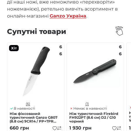
дії наші ножі, вже неможливо «перехворіти»
ножеманією), ретельно вивчіть асортимент в
онлайн-магазині
Ganzo Україна
.
Супутні товари
6
6
Хіт
6
6
(6)
(1)
В наявності
Немає в наявності
Ніж фіксований
Ніж туристичний Firebird
туристичний Ganzo G807
FH922PT (8.6 см) D2 / G10
W
(8.8 см) 9CR14 / PP+TPR
чорний
чорний з чохлом
660
грн
1 930
грн