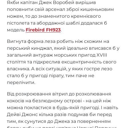
Якби капітан Джек Воробей вирішив
поповнити свій арсенал зброї кишеньковим
ножем, то до знаменитого кремнієвого
пістолета та абордажної шаблі додалася б
модель
Firebird FH923
.
Вигнута форма леза робить ніж схожим на
перський кинджал, який ідеально вписався б у
загальний антураж морських пригод XVIII
століття та підкреслив ексцентричність свого
власника. А всіх ситуацій, у яких гостре лезо
стало б у пригоді пірату, тим паче не
перелічити.
Від розкроювання вітрил до розколювання
кокосів на безлюдному острові - на цей ніж
можна покластися в будь-якій пригоді. І навіть
Дейві Джонс кілька разів подумав би перед
тим, як сунутися до Джека за поверненням