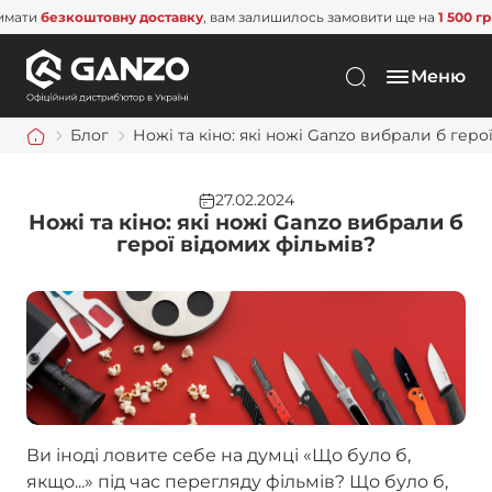
оставку
, вам залишилось замовити ще на
1 500 грн
. Не пропустіть цю м
Меню
Блог
Ножі та кіно: які ножі Ganzo вибрали б геро
27.02.2024
Ножі та кіно: які ножі Ganzo вибрали б
герої відомих фільмів?
Ви іноді ловите себе на думці «Що було б,
якщо...» під час перегляду фільмів? Що було б,