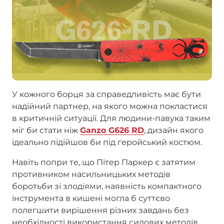
У кожного борця за справедливість має бути
надійний партнер, на якого можна покластися
в критичній ситуації. Для людини-павука таким
міг би стати ніж
Ganzo G626 RD
, дизайн якого
ідеально підійшов би під геройський костюм.
Навіть попри те, що Пітер Паркер є затятим
противником насильницьких методів
боротьби зі злодіями, наявність компактного
інструмента в кишені могла б суттєво
полегшити вирішення різних завдань без
необхідності використання силових методів.