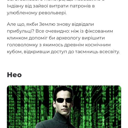
Індіану від зайвої витрати патронів в
улюбленому револьвері.
Але що, якби Землю знову відвідали
прибульці? Все очевидно: ніж із фіксованим
клинком допоміг би археологу вирішити
головоломку з якимось древнім космічним
кубом, відкривши доступ до таємниць всесвіту.
Нео