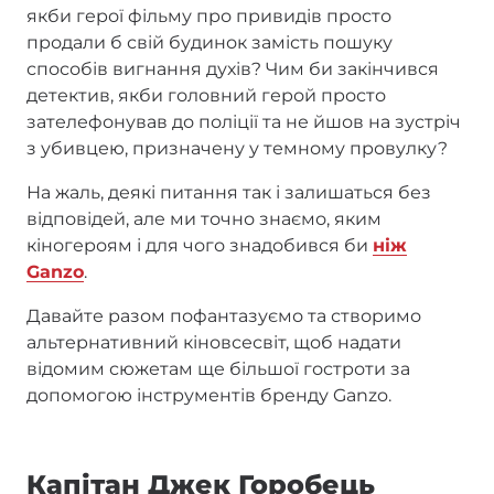
якби герої фільму про привидів просто
продали б свій будинок замість пошуку
способів вигнання духів? Чим би закінчився
детектив, якби головний герой просто
зателефонував до поліції та не йшов на зустріч
з убивцею, призначену у темному провулку?
На жаль, деякі питання так і залишаться без
відповідей, але ми точно знаємо, яким
кіногероям і для чого знадобився би
ніж
Ganzo
.
Давайте разом пофантазуємо та створимо
альтернативний кіновсесвіт, щоб надати
відомим сюжетам ще більшої гостроти за
допомогою інструментів бренду Ganzo.
Капітан Джек Горобець