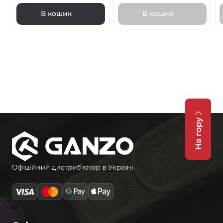
В кошик
В кошик
На гору