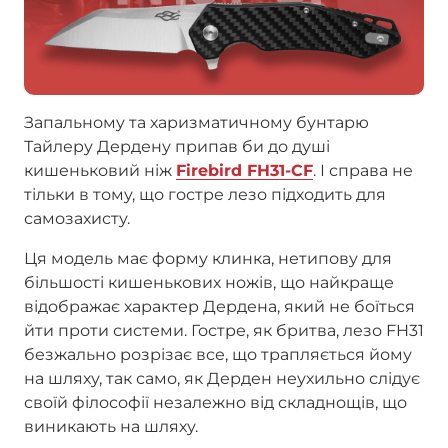
Запальному та харизматичному бунтарю
Тайлеру Дердену припав би до душі
кишеньковий ніж
Firebird FH31-CF
. І справа не
тільки в тому, що гостре лезо підходить для
самозахисту.
Ця модель має форму клинка, нетипову для
більшості кишенькових ножів, що найкраще
відображає характер Дердена, який не боїться
йти проти системи. Гостре, як бритва, лезо FH31
безжально розрізає все, що трапляється йому
на шляху, так само, як Дерден неухильно слідує
своїй філософії незалежно від складнощів, що
виникають на шляху.