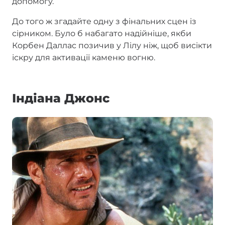
допомогу.
До того ж згадайте одну з фінальних сцен із
сірником. Було б набагато надійніше, якби
Корбен Даллас позичив у Лілу ніж, щоб висікти
іскру для активації каменю вогню.
Індіана Джонс