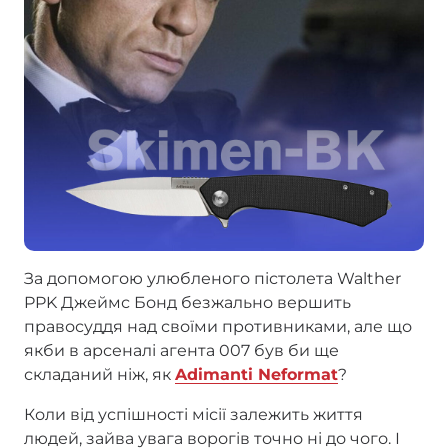
За допомогою улюбленого пістолета Walther
PPK Джеймс Бонд безжально вершить
правосуддя над своїми противниками, але що
якби в арсеналі агента 007 був би ще
складаний ніж, як
Adimanti Neformat
?
Коли від успішності місії залежить життя
людей, зайва увага ворогів точно ні до чого. І