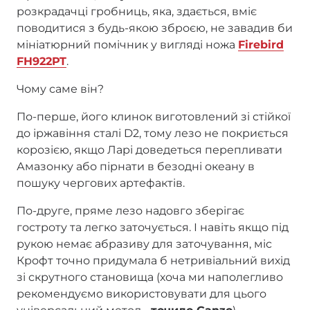
розкрадачці гробниць, яка, здається, вміє
поводитися з будь-якою зброєю, не завадив би
мініатюрний помічник у вигляді ножа
Firebird
FH922PT
.
Чому саме він?
По-перше, його клинок виготовлений зі стійкої
до іржавіння сталі D2, тому лезо не покриється
корозією, якщо Ларі доведеться перепливати
Амазонку або пірнати в безодні океану в
пошуку чергових артефактів.
По-друге, пряме лезо надовго зберігає
гостроту та легко заточується. І навіть якщо під
рукою немає абразиву для заточування, міс
Крофт точно придумала б нетривіальний вихід
зі скрутного становища (хоча ми наполегливо
рекомендуємо використовувати для цього