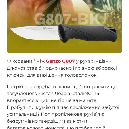
Фіксований ніж
Ganzo G807
у руках Індіани
Джонса став би одночасно і грізною зброєю, і
ключем для вирішення головоломок.
Потрібно розрубати ліани, щоб потрапити до
загубленого міста? Лезо зі сталі 9CR14
впорається з цим не гірше за мачете.
Пробудили мумію під час дослідження забутої
усипальниці? Поліпропіленове руківʼя є
безсумнівно твердішим за кістки
багатовікового монстра, що позбавило б