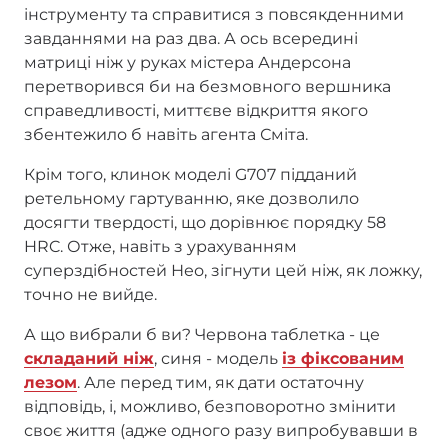
інструменту та справитися з повсякденними
завданнями на раз два. А ось всередині
матриці ніж у руках містера Андерсона
перетворився би на безмовного вершника
справедливості, миттєве відкриття якого
збентежило б навіть агента Сміта.
Крім того, клинок моделі G707 підданий
ретельному гартуванню, яке дозволило
досягти твердості, що дорівнює порядку 58
HRC. Отже, навіть з урахуванням
суперздібностей Нео, зігнути цей ніж, як ложку,
точно не вийде.
А що вибрали б ви? Червона таблетка - це
складаний ніж
, синя - модель
із фіксованим
лезом
. Але перед тим, як дати остаточну
відповідь, і, можливо, безповоротно змінити
своє життя (адже одного разу випробувавши в