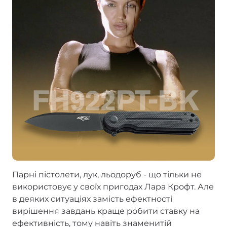
Парні пістолети, лук, льодоруб - що тільки не
використовує у своїх пригодах Лара Крофт. Але
в деяких ситуаціях замість ефектності
вирішення завдань краще робити ставку на
ефективність, тому навіть знаменитій