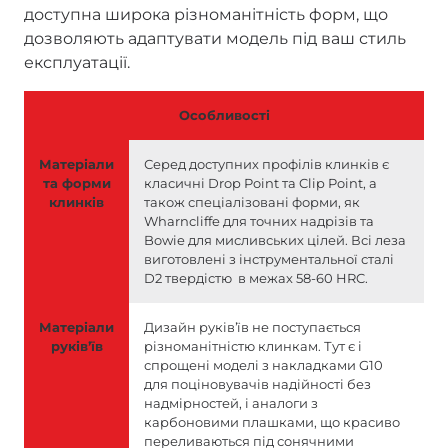
доступна широка різноманітність форм, що
дозволяють адаптувати модель під ваш стиль
експлуатації.
Особливості
Матеріали
Серед доступних профілів клинків є
та форми
класичні Drop Point та Clip Point, а
клинків
також спеціалізовані форми, як
Wharncliffe для точних надрізів та
Bowie для мисливських цілей. Всі леза
виготовлені з інструментальної сталі
D2 твердістю в межах 58-60 HRC.
Матеріали
Дизайн руківʼїв не поступається
руківʼїв
різноманітністю клинкам. Тут є і
спрощені моделі з накладками G10
для поціновувачів надійності без
надмірностей, і аналоги з
карбоновими плашками, що красиво
переливаються під сонячними