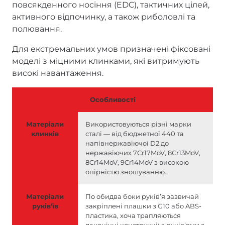
повсякденного носіння (EDC), тактичних цілей,
активного відпочинку, а також риболовлі та
полювання.
Для екстремальних умов призначені фіксовані
моделі з міцними клинками, які витримують
високі навантаження.
Особливості
Матеріали
Використовуються різні марки
клинків
сталі — від бюджетної 440 та
напівнержавіючої D2 до
нержавіючих 7Cr17MoV, 8Cr13MoV,
8Cr14MoV, 9Cr14MoV з високою
опірністю зношуванню.
Матеріали
По обидва боки руківʼя зазвичай
руківʼїв
закріплені плашки з G10 або ABS-
пластика, хоча трапляються