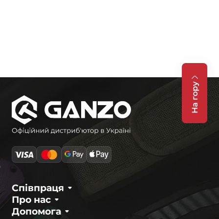
На гору
Співпраця
Про нас
Допомога