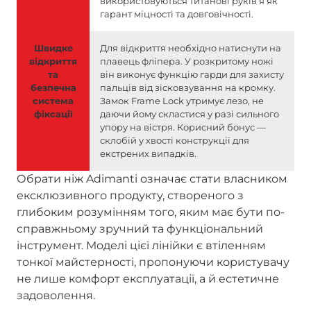
використовуються титанові руківʼя як
гарант міцності та довговічності.
Швидке
Для відкриття необхідно натиснути на
відкриття
плавець фліпера. У розкритому ножі
та
він виконує функцію гарди для захисту
безпечна
пальців від зісковзування на кромку.
система
Замок Frame Lock утримує лезо, не
фіксації
даючи йому скластися у разі сильного
упору на вістря. Корисний бонус —
склобій у хвості конструкції для
екстрених випадків.
Обрати ніж Adimanti означає стати власником
ексклюзивного продукту, створеного з
глибоким розумінням того, яким має бути по-
справжньому зручний та функціональний
інструмент. Моделі цієї лінійки є втіленням
тонкої майстерності, пропонуючи користувачу
не лише комфорт експлуатації, а й естетичне
задоволення.