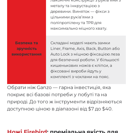
лаконічні конструкції з руківʼями з
металу та інкрустацією з
деревини. Виняток — фікси з
цільними руківʼями з
поліпропілену та TPR для
максимально міцного хвату.
Безпека та
Складані моделі мають замки
зручність
Liner, Frame, Axis, Back, Button або
використання
Auto Lock з міцною фіксацією леза
для безпечної роботи. У більшості
кишенькових ножів є кліпси, а
фіксовані вироби йдуть у
комплекті з чохлами на пояс.
Обрати ніж Ganzo — гарна інвестиція, яка
покриє всі базові потреби у побуті та на
природі. До того ж інструменти відрізняються
доступною ціною в діапазоні від $7 до $40.
Ножі Firebird
: преміальна якість для