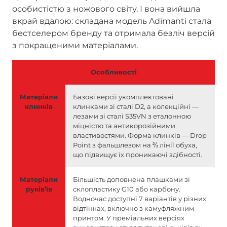
особистістю з ножового світу. І вона вийшла
вкрай вдалою: складана модель Adimanti стала
бестселером бренду та отримала безліч версій
з покращеними матеріалами.
Особливості
Матеріали
Базові версії укомплектовані
клинків
клинками зі сталі D2, а колекційні —
лезами зі сталі S35VN з еталонною
міцністю та антикорозійними
властивостями. Форма клинків — Drop
Point з фальшлезом на ⅔ лінії обуха,
що підвищує їх проникаючі здібності.
Матеріали
Більшість доповнена плашками зі
руківʼїв
склопластику G10 або карбону.
Водночас доступні 7 варіантів у різних
відтінках, включно з камуфляжним
принтом. У преміальних версіях