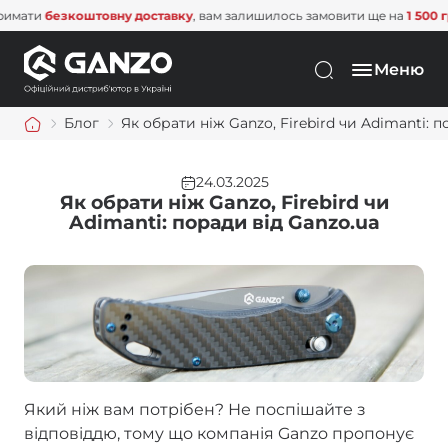
оштовну доставку
, вам залишилось замовити ще на
1 500 грн
. Не проп
Меню
Блог
Як обрати ніж Ganzo, Firebird чи Adimanti: 
24.03.2025
Як обрати ніж Ganzo, Firebird чи
Adimanti: поради від Ganzo.ua
Який ніж вам потрібен? Не поспішайте з
відповіддю, тому що компанія Ganzo пропонує