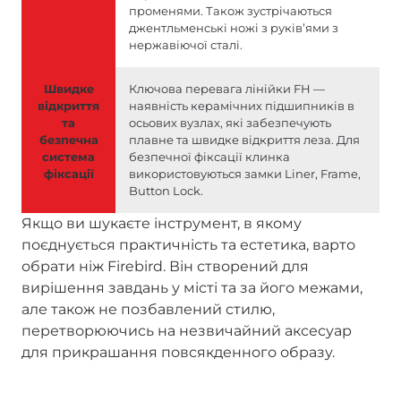
променями. Також зустрічаються
джентльменські ножі з руківʼями з
нержавіючої сталі.
Швидке
Ключова перевага лінійки FH —
відкриття
наявність керамічних підшипників в
та
осьових вузлах, які забезпечують
безпечна
плавне та швидке відкриття леза. Для
система
безпечної фіксації клинка
фіксації
використовуються замки Liner, Frame,
Button Lock.
Якщо ви шукаєте інструмент, в якому
поєднується практичність та естетика, варто
обрати ніж Firebird. Він створений для
вирішення завдань у місті та за його межами,
але також не позбавлений стилю,
перетворюючись на незвичайний аксесуар
для прикрашання повсякденного образу.