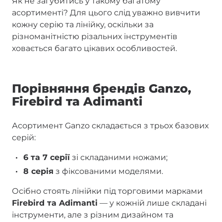
Як не загубитись у такому багатому
асортименті? Для цього слід уважно вивчити
кожну серію та лінійку, оскільки за
різноманітністю різальних інструментів
ховається багато цікавих особливостей.
Порівняння брендів Ganzo,
Firebird та Adimanti
Асортимент Ganzo складається з трьох базових
серій:
6 та 7 серії
зі складаними ножами;
8 серія
з фіксованими моделями.
Осібно стоять лінійки під торговими марками
Firebird та Adimanti
— у кожній лише складані
інструменти, але з різним дизайном та