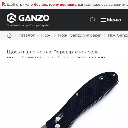
Щоб отримати
безкоштовну доставку
, вам залишилось замовити ще н
Меню
Каталог
Ножі
Ножі Ganzo 7-я серія
Ніж Ganz
Щось пішло не так. Перевірте консоль
розробника свого веб-переглядача, щоб
дізнатися більше.