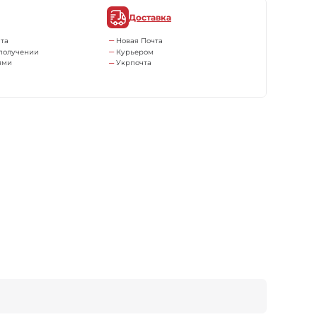
Доставка
та
Новая Почта
получении
Курьером
ями
Укрпочта