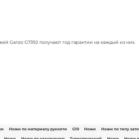
ей Ganzo G7392 получают год гарантии на каждый из них.
жи
Ножи по материалу рукояти
G10
Ножи
Ножи по типу зат
Ножи
Ножи по назначению
Туристический
Ножи
Ножи п