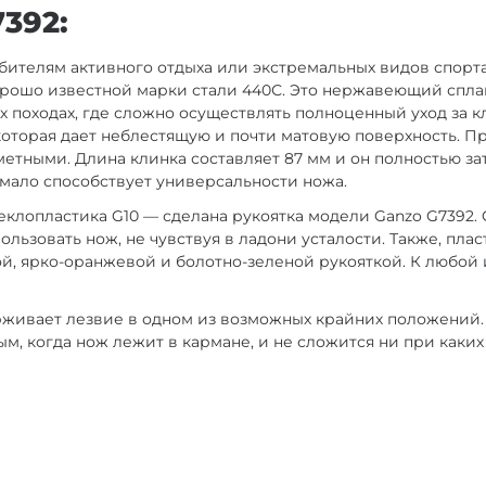
392:
юбителям активного отдыха или экстремальных видов спорт
хорошо известной марки стали 440С. Это нержавеющий спла
х походах, где сложно осуществлять полноценный уход за к
которая дает неблестящую и почти матовую поверхность. П
етными. Длина клинка составляет 87 мм и он полностью зат
емало способствует универсальности ножа.
клопластика G10 — сделана рукоятка модели Ganzo G7392. 
льзовать нож, не чувствуя в ладони усталости. Также, пла
ой, ярко-оранжевой и болотно-зеленой рукояткой. К любой 
рживает лезвие в одном из возможных крайних положений
тым, когда нож лежит в кармане, и не сложится ни при каки