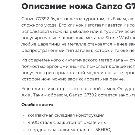
Описание ножа Ganzo G7
Ganzo G7392 будет полезна туристам, рыбакам, л
сложного ухода. Его клинок изготавливается из 
использовать нож на рыбалке или в туристически
популярная ныне шлифовка металла Stone Wash, 
любые царапины на металле становятся менее зам
распространенный тип заточки, который также н
Из современного синтетического материала — сте
полностью эргономична, что помогает дольше испо
получено три варианта этой модели ножа: с черн
которой нож можно зафиксировать на ремне.
Еще один фиксатор — это ножевой замок. Он уде
Axis . Таким образом, Ganzo G7392 остается закры
Особенности:
компактная складная конструкция;
440С сталь с защитой от ржавчины;
твердость закалки металла — 58HRC;