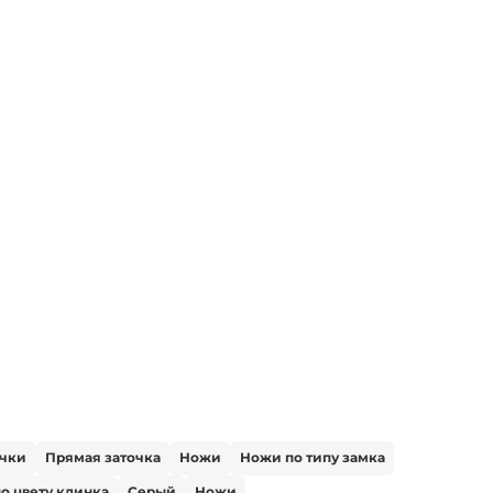
очки
Прямая заточка
Ножи
Ножи по типу замка
о цвету клинка
Серый
Ножи