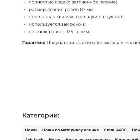
полностью гладко заточенное лезвие;
размер лезвия равен 87 мм;
стеклопластиковые накладки на рукоять;
используется замок Axis;
вес ножа равен 135 грамм.
Гарантия:
Покупатели оригинальных складных нож
Категории:
Ножи
Ножи по материалу клинка
Сталь 440С
Но
Axis Lock
Ножи
Ножи по назначению
Карманный