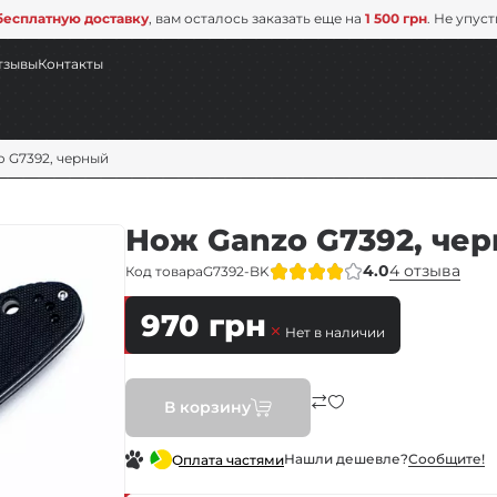
бесплатную доставку
, вам осталось заказать еще на
1 500 грн
. Не упус
тзывы
Контакты
 G7392, черный
Нож Ganzo G7392, че
4.0
4 отзыва
Код товара
G7392-BK
970
грн
Нет в наличии
В корзину
Нашли дешевле?
Сообщите!
Оплата частями