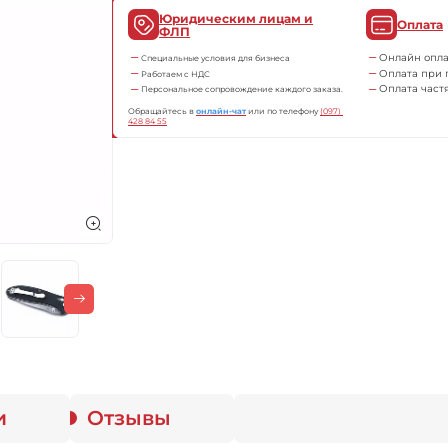
Юридическим лицам и
Оплата
ФЛП
Онлайн опла
Специальные условия для бизнеса
Оплата при 
Работаем с НДС
Оплата част
Персональное сопровождение каждого заказа.
Обращайтесь в
онлайн-чат
или по телефону
(097) 
428 84 55
и
Отзывы