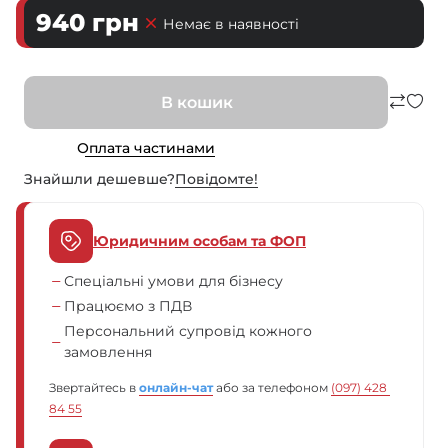
940
грн
Немає в наявності
В кошик
Оплата частинами
Знайшли дешевше?
Повiдомте!
Юридичним особам та ФОП
Спеціальні умови для бізнесу
Працюємо з ПДВ
Персональний супровід кожного
замовлення
Звертайтесь в
онлайн-чат
або за телефоном
(097) 428 
84 55