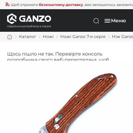
Щоб отримати
безкоштовну доставку
, вам залишилось замовити ще
Меню
Каталог
Ножі
Ножі Ganzo 7-я серія
Ніж Ganz
Щось пішло не так. Перевірте консоль
розробника свого веб-переглядача, щоб
дізнатися більше.